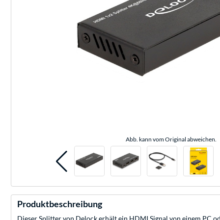
Abb. kann vom Original abweichen.
Produktbeschreibung
Dieser Splitter von Delock erhält ein HDMI Signal von einem PC 