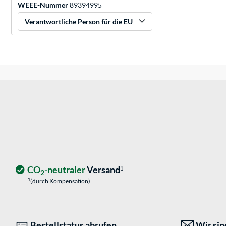
WEEE-Nummer
89394995
Verantwortliche Person für die EU
CO
-neutraler
Versand
1
2
1
(durch Kompensation)
Bestellstatus abrufen
Wir sind