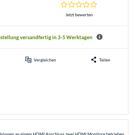
0.0 Sterne bei 0 Be
Jetzt bewerten
estellung versandfertig in 3-5 Werktagen
Vergleichen
Teilen
omit können an einem HDMI Anschluss zwei HDMI Monitore betrieben