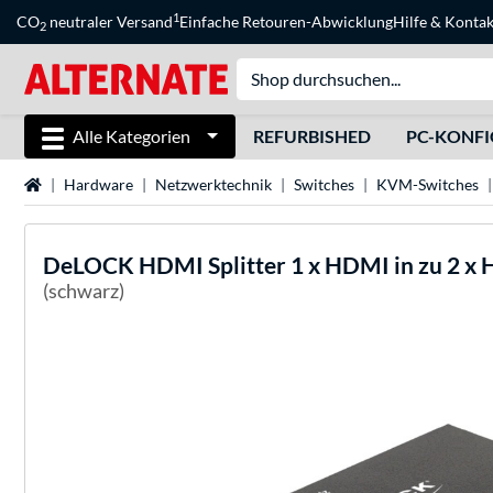
1
CO
neutraler Versand
Einfache Retouren-Abwicklung
Hilfe
&
Kontak
2
Alle Kategorien
REFURBISHED
PC-KONF
Startseite
Hardware
Netzwerktechnik
Switches
KVM-Switches
DeLOCK
HDMI Splitter 1 x HDMI in zu 2 x
(schwarz)