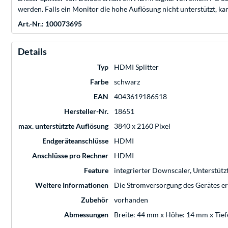
werden. Falls ein Monitor die hohe Auflösung nicht unterstützt, k
Art.-Nr.: 100073695
Details
Typ
HDMI Splitter
Farbe
schwarz
EAN
4043619186518
Hersteller-Nr.
18651
max. unterstützte Auflösung
3840 x 2160 Pixel
Endgeräteanschlüsse
HDMI
Anschlüsse pro Rechner
HDMI
Feature
integrierter Downscaler, Unterstüt
Weitere Informationen
Die Stromversorgung des Gerätes erf
Zubehör
vorhanden
Abmessungen
Breite: 44 mm x Höhe: 14 mm x Tie