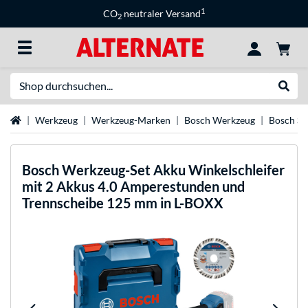
1
CO
neutraler Versand
2
Suche
Suche
Startseite
Werkzeug
Werkzeug-Marken
Bosch Werkzeug
Bosch Sc
Bosch
Werkzeug-Set Akku Winkelschleifer
mit 2 Akkus 4.0 Amperestunden und
Trennscheibe 125 mm in L-BOXX