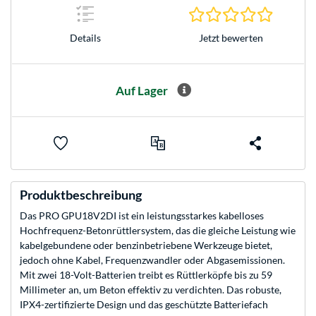
0.0 Stern
Jetzt bewerten
Details
Auf Lager
Produktbeschreibung
Das PRO GPU18V2DI ist ein leistungsstarkes kabelloses
Hochfrequenz-Betonrüttlersystem, das die gleiche Leistung wie
kabelgebundene oder benzinbetriebene Werkzeuge bietet,
jedoch ohne Kabel, Frequenzwandler oder Abgasemissionen.
Mit zwei 18-Volt-Batterien treibt es Rüttlerköpfe bis zu 59
Millimeter an, um Beton effektiv zu verdichten. Das robuste,
IPX4-zertifizierte Design und das geschützte Batteriefach