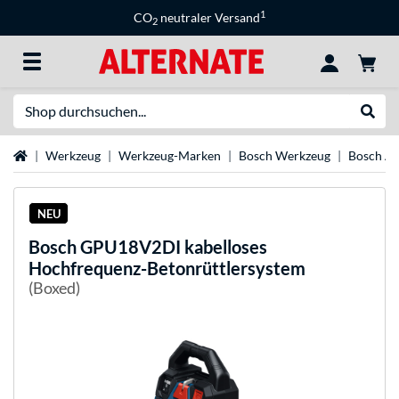
1
CO
neutraler Versand
2
Suche
Suche
Startseite
Werkzeug
Werkzeug-Marken
Bosch Werkzeug
Bosch A
NEU
Bosch
GPU18V2DI kabelloses
Hochfrequenz-Betonrüttlersystem
(Boxed)