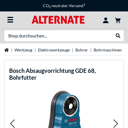
1
CO
neutraler Versand
2
Suche
Suche
Startseite
Werkzeug
Elektrowerkzeuge
Bohrer
Bohrmaschinen
Bosch
Absaugvorrichtung GDE 68,
Bohrfutter