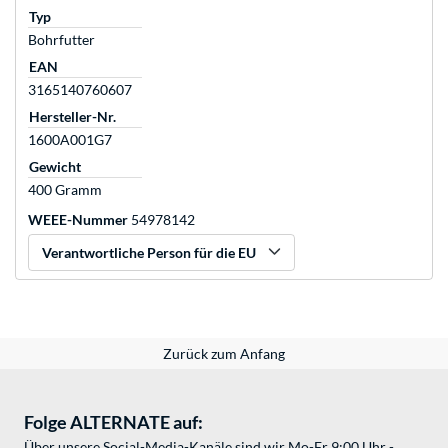
Typ
Bohrfutter
EAN
3165140760607
Hersteller-Nr.
1600A001G7
Gewicht
400 Gramm
WEEE-Nummer
54978142
Verantwortliche Person für die EU
Zurück zum Anfang
Folge ALTERNATE auf:
Über unsere Social-Media-Kanäle sind wir Mo-Fr 9:00 Uhr -