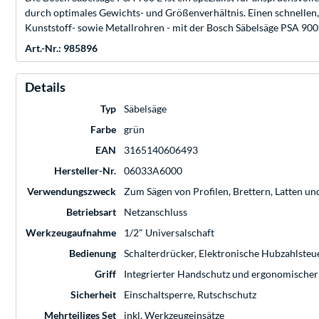
durch optimales Gewichts- und Größenverhältnis. Einen schnellen
Kunststoff- sowie Metallrohren - mit der Bosch Säbelsäge PSA 900 E
Art.-Nr.: 985896
Details
Typ
Säbelsäge
Farbe
grün
EAN
3165140606493
Hersteller-Nr.
06033A6000
Verwendungszweck
Zum Sägen von Profilen, Brettern, Latten u
Betriebsart
Netzanschluss
Werkzeugaufnahme
1/2" Universalschaft
Bedienung
Schalterdrücker, Elektronische Hubzahlste
Griff
Integrierter Handschutz und ergonomischer 
Sicherheit
Einschaltsperre, Rutschschutz
Mehrteiliges Set
inkl. Werkzeugeinsätze