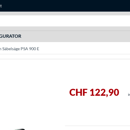
t
Suche
IGURATOR
h Säbelsäge PSA 900 E
CHF 122,90
i