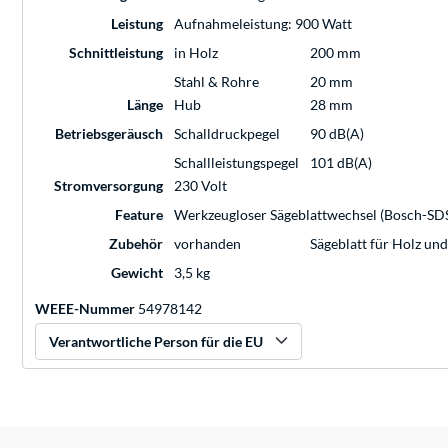
Leistung
Aufnahmeleistung: 900 Watt
Schnittleistung
in Holz
200 mm
Stahl & Rohre
20 mm
Länge
Hub
28 mm
Betriebsgeräusch
Schalldruckpegel
90 dB(A)
Schallleistungspegel
101 dB(A)
Stromversorgung
230 Volt
Feature
Werkzeugloser Sägeblattwechsel (Bosch-SD
Zubehör
vorhanden
Sägeblatt für Holz und
Gewicht
3,5 kg
WEEE-Nummer
54978142
Verantwortliche Person für die EU