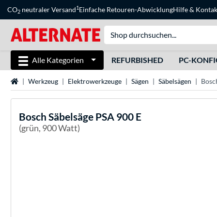
1
CO
neutraler Versand
Einfache Retouren-Abwicklung
Hilfe
&
Kontak
2
Alle Kategorien
REFURBISHED
PC-KONF
Startseite
Werkzeug
Elektrowerkzeuge
Sägen
Säbelsägen
Bosc
Bosch
Säbelsäge PSA 900 E
(grün, 900 Watt)