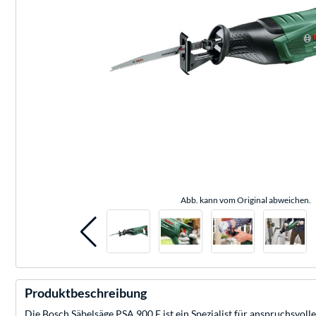
Abb. kann vom Original abweichen.
Produktbeschreibung
Die Bosch Säbelsäge PSA 900 E ist ein Spezialist für anspruchsvolle