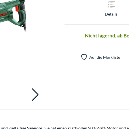
Details
Nicht lagernd, ab B
Auf die Merkliste
 und vielfältige Sägejobs. Sie hat einen kraftvollen 900-Watt-Motor und e