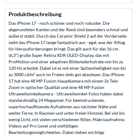
Produktbeschreibung
Das iPhone 17 - noch schöner und noch robuster. Die
abgerundeten Kanten und der Rand sind besonders schmal und
äußerst stabil. Durch das Ceramic Shield 2 auf der Vorderseite
sieht das iPhone 17 lange fantastisch aus - egal, was der Alltag
für Herausforderungen bringt. Das gilt auch für das 16 cm
(6,3") große Super Retina XDR OLED-Display, das mit
ProMotion und einer adaptiven Bildwiederholrate von bis zu
120 Hz arbeitet. Dabei ist es mit einer Spitzenhelligkeit von bis
zu 3000 cd/m² auch im Freien stets gut abzulesen. Das iPhone
17 hat eine 48 MP Fusion Hauptkamera mit einem 2x Tele-
Zoom in optischer Qualität und eine 48 MP Fusion
Ultraweitwinkel­kamera - Ultraweitwinkel-Fotos haben dabei
standardmäßig 24 Megapixel. Für beeindruckende,
superhochauflösende Aufnahmen aus nächster Nähe und
weiter Ferne. In Räumen und unter freien Himmel. Bei viel bis
wenig Licht, mit vielen verschiedenen Stilen, Makroaufnahme,
Videos auf Pro-Level und vielfältigen
Bearbeitungsmöglichkeiten. Dabei stehen wichtige