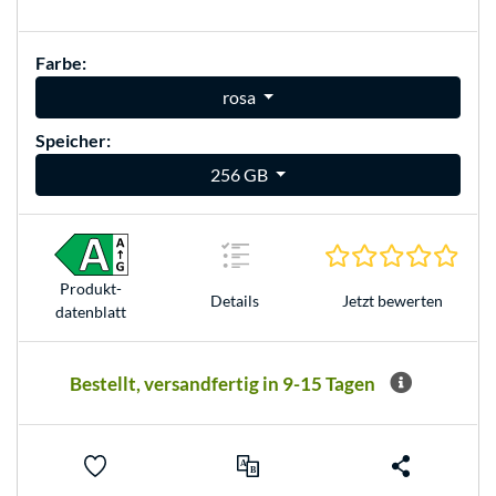
Farbe:
rosa
Speicher:
256 GB
0.0 S
Produkt­
Jetzt bewerten
Details
datenblatt
Bestellt, versandfertig in 9-15 Tagen