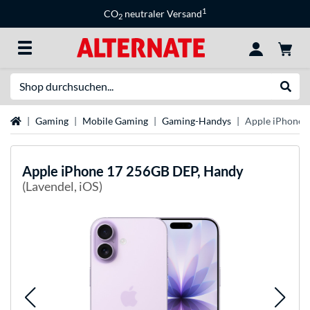
1
CO
neutraler Versand
2
Suche
Suche
Startseite
Gaming
Mobile Gaming
Gaming-Handys
Apple iPhone 
Apple
iPhone 17 256GB DEP, Handy
(Lavendel, iOS)