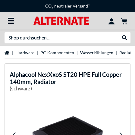
1
CO
neutraler Versand
2
Suche
Suche
Startseite
Hardware
PC-Komponenten
Wasserkühlungen
Radiato
Alphacool
NexXxoS ST20 HPE Full Copper
140mm, Radiator
(schwarz)