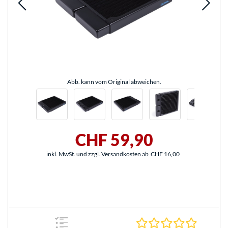
Abb. kann vom Original abweichen.
CHF 59,90
inkl. MwSt. und zzgl. Versandkosten ab
CHF 16,00
0.0 Stern