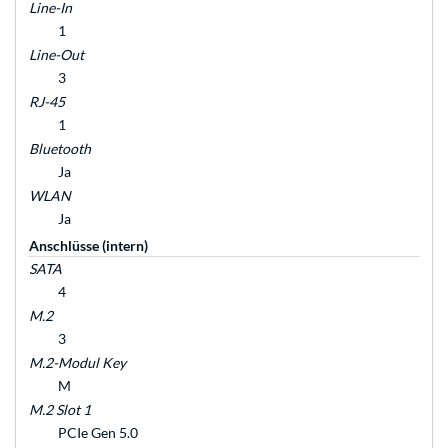
Line-In
1
Line-Out
3
RJ-45
1
Bluetooth
Ja
WLAN
Ja
Anschlüsse (intern)
SATA
4
M.2
3
M.2-Modul Key
M
M.2 Slot 1
PCIe Gen 5.0