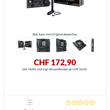
Abb. kann vom Original abweichen.
CHF 172,90
inkl. MwSt. und zzgl. Versandkosten ab
CHF 16,00
0.0 Stern