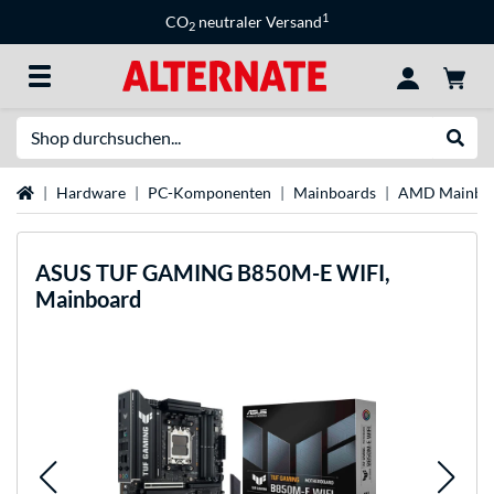
1
CO
neutraler Versand
2
Suche
Suche
Startseite
Hardware
PC-Komponenten
Mainboards
AMD Mainbo
ASUS
TUF GAMING B850M-E WIFI,
Mainboard