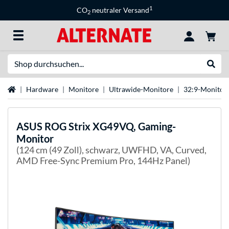
1
CO
neutraler Versand
2
Suche
Suche
Startseite
Hardware
Monitore
Ultrawide-Monitore
32:9-Monitor
ASUS
ROG Strix XG49VQ, Gaming-
Monitor
(124 cm (49 Zoll), schwarz, UWFHD, VA, Curved,
AMD Free-Sync Premium Pro, 144Hz Panel)