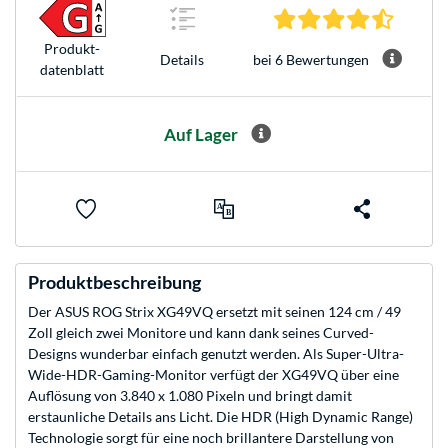
4.5 Ster
Produkt­
bei 6 Bewertungen
Details
datenblatt
Auf Lager
Produktbeschreibung
Der ASUS ROG Strix XG49VQ ersetzt mit seinen 124 cm / 49
Zoll gleich zwei Monitore und kann dank seines Curved-
Designs wunderbar einfach genutzt werden. Als Super-Ultra-
Wide-HDR-Gaming-Monitor verfügt der XG49VQ über eine
Auflösung von 3.840 x 1.080 Pixeln und bringt damit
erstaunliche Details ans Licht. Die HDR (High Dynamic Range)
Technologie sorgt für eine noch brillantere Darstellung von