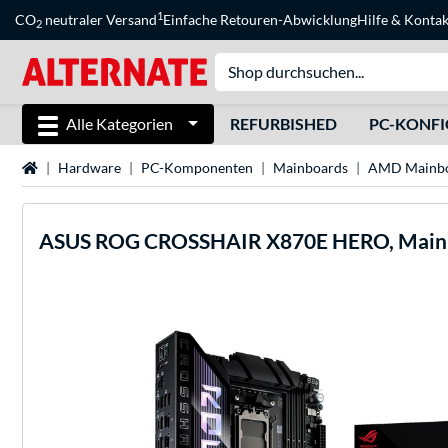
1
CO
neutraler Versand
Einfache Retouren-Abwicklung
Hilfe
&
Kontak
2
Alle Kategorien
REFURBISHED
PC-KONF
Startseite
Hardware
PC-Komponenten
Mainboards
AMD Mainbo
ASUS
ROG CROSSHAIR X870E HERO, Main