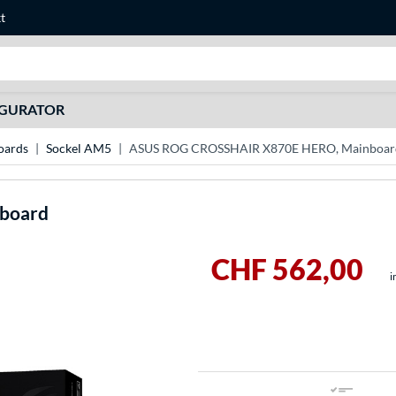
t
Suche
IGURATOR
ards
Sockel AM5
ASUS ROG CROSSHAIR X870E HERO, Mainboar
board
CHF 562,00
i