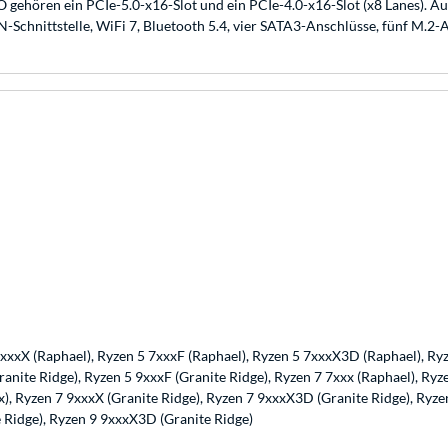
ehören ein PCIe-5.0-x16-Slot und ein PCIe-4.0-x16-Slot (x8 Lanes)
N-Schnittstelle, WiFi 7, Bluetooth 5.4, vier SATA3-Anschlüsse, fünf M.2-
7xxxX (Raphael), Ryzen 5 7xxxF (Raphael), Ryzen 5 7xxxX3D (Raphael), Ry
ranite Ridge), Ryzen 5 9xxxF (Granite Ridge), Ryzen 7 7xxx (Raphael), R
x), Ryzen 7 9xxxX (Granite Ridge), Ryzen 7 9xxxX3D (Granite Ridge), Ryz
e Ridge), Ryzen 9 9xxxX3D (Granite Ridge)