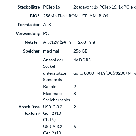
Steckplätze
PCIe x16
2x (davon: 1x PCIe x16, 1x PCIe x
BIOS
256Mb Flash ROM UEFI AMI BIOS
Formfaktor
ATX
Verwendung
PC
Netzteil
ATX12V (24-Pin + 2x 8-Pin)
Speicher
maximal
256 GB
Anzahl der
4x DDR5
Sockel
unterstützte
up to 8000+MT/s(OC)/8200+MT/
Standards
Kanäle
2
Maximale
8
Speicherranks
Anschlüsse
USB-C 3.2
2
(extern)
Gen 2 (10
Gbit/s)
USB-A 3.2
6
Gen 2 (10