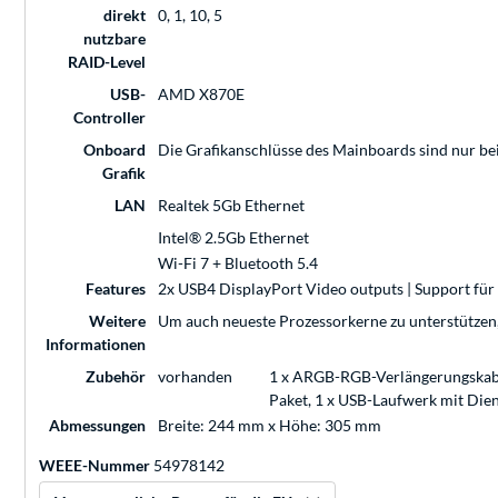
direkt
0, 1, 10, 5
nutzbare
RAID-Level
USB-
AMD X870E
Controller
Onboard
Die Grafikanschlüsse des Mainboards sind nur be
Grafik
LAN
Realtek 5Gb Ethernet
Intel® 2.5Gb Ethernet
Wi-Fi 7 + Bluetooth 5.4
Features
2x USB4 DisplayPort Video outputs | Support fü
Weitere
Um auch neueste Prozessorkerne zu unterstützen, i
Informationen
Zubehör
vorhanden
1 x ARGB-RGB-Verlängerungskabel
Paket, 1 x USB-Laufwerk mit Die
Abmessungen
Breite: 244 mm x Höhe: 305 mm
WEEE-Nummer
54978142