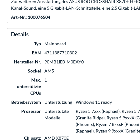
Zur weiteren Ausstattung des ASUS ROG CROSSHAIR X870E HERO g
Kanal-Sound, eine 5 Gigabit-LAN-Schnittstelle, eine 2.5 Gigabit-LA
Art.-Nr.: 100076504
Details
Typ
Mainboard
EAN
4711387710302
Hersteller-Nr.
90MB1IE0-M0EAY0
Sockel
AM5
Max.
1
unterstützte
CPUs
Betriebssystem
Unterstützung
Windows 11 ready
Prozessor
Unterstützte
Ryzen 5 7xxx (Raphael), Ryzen 5 
Modelle
(Granite Ridge), Ryzen 5 9xxxX (G
(Phoenix), Ryzen 7 8xxxF (Phoeni
(Raphael), Ryzen 9 9xxxX (Granit
Chipsatz
AMD X870E