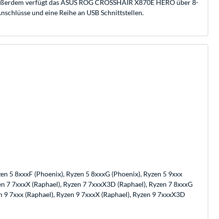
. Außerdem verfügt das ASUS ROG CROSSHAIR X870E HERO über 8-
Anschlüsse und eine Reihe an USB Schnittstellen.
zen 5 8xxxF (Phoenix), Ryzen 5 8xxxG (Phoenix), Ryzen 5 9xxx
yzen 7 7xxxX (Raphael), Ryzen 7 7xxxX3D (Raphael), Ryzen 7 8xxxG
en 9 7xxx (Raphael), Ryzen 9 7xxxX (Raphael), Ryzen 9 7xxxX3D