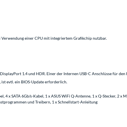
i Verwendung einer CPU mit integriertem Grafikchip nutzbar.
r DisplayPort 1.4 und HDR. Einer der Internen USB-C Anschlüsse für de
st evtl. ein BIOS-Update erforderlich.
, 4 x SATA 6Gb/s-Kabel, 1 x ASUS WiFi Q-Antenne, 1 x Q-Stecker, 2 x 
nstprogrammen und Treibern, 1 x Schnellstart-Anleitung