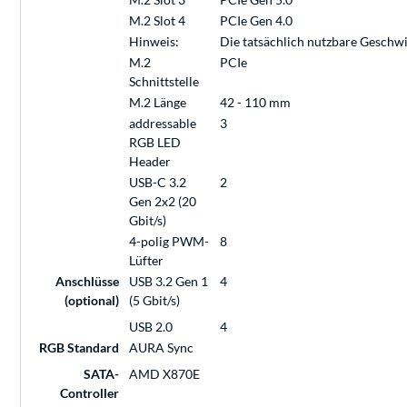
M.2 Slot 4
PCIe Gen 4.0
Hinweis:
Die tatsächlich nutzbare Geschw
M.2
PCIe
Schnittstelle
M.2 Länge
42 - 110 mm
addressable
3
RGB LED
Header
USB-C 3.2
2
Gen 2x2 (20
Gbit/s)
4-polig PWM-
8
Lüfter
Anschlüsse
USB 3.2 Gen 1
4
(optional)
(5 Gbit/s)
USB 2.0
4
RGB Standard
AURA Sync
SATA-
AMD X870E
Controller