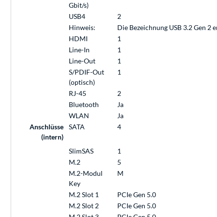
Gbit/s)
USB4
2
Hinweis:
Die Bezeichnung USB 3.2 Gen 2 e
HDMI
1
Line-In
1
Line-Out
1
S/PDIF-Out
1
(optisch)
RJ-45
2
Bluetooth
Ja
WLAN
Ja
Anschlüsse
SATA
4
(intern)
SlimSAS
1
M.2
5
M.2-Modul
M
Key
M.2 Slot 1
PCIe Gen 5.0
M.2 Slot 2
PCIe Gen 5.0
M.2 Slot 3
PCIe Gen 5.0