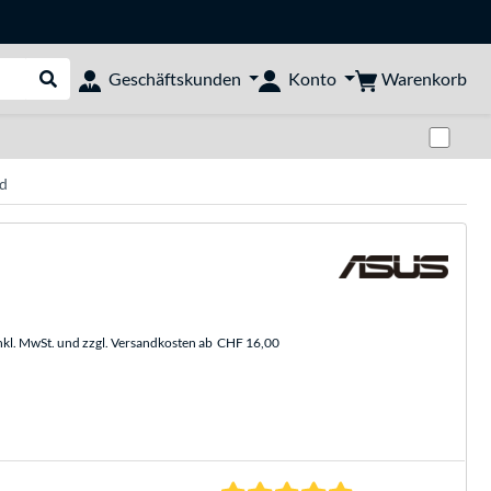
Warenkorb
Geschäftskunden
Konto
Suche durchführen
Zwi
d
nkl. MwSt. und zzgl. Versandkosten ab
CHF 16,00
4.8 Sterne bei 9 Be