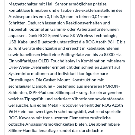
Magnetschalter mit Hall-Sensor ermöglichen präzise,
kontaktlose Eingaben und erlauben die exakte Einstellung des
Auslösepunktes von 0,1 bis 3,5 mm in feinen 0,01-mm-
Schritten. Dadurch lassen sich Reaktionsverhalten und
Tippgefühl optimal an Gaming- oder Arbeitsanforderungen
anpassen. Dank ROG SpeedNova 8K Wireless Technologie,
USB-Kabel und Bluetooth unterstützt die ROG Azoth 96 HE bis
zu fünf Geräte gleichzeitig und erreicht in kabelgebundenen
sowie kabellosen Modi eine Polling-Rate von bis zu 8.000 Hz.
Ein vollfarbiges OLED-Touchdisplay in Kombination mit einem
Drei-Wege-Drehregler ermöglicht den schnellen Zugriff auf
Systeminformationen und individuell konfigurierbare
Einstellungen. Die Gasket-Mount-Konstruktion mit
sechslagiger Dämpfung – bestehend aus mehreren PORON-
Schichten, IXPE-Pad und Silikonpad – sorgt für ein angenehm
weiches Tippgefühl und reduziert Vibrationen sowie störende
Geräusche. Ein edles Metall-Topcover verleiht der ROG Azoth
96 HE ein hochwertiges Erscheinungsbild, während spezielle
ROG-Keycaps mit transluzenten Elementen zusätzliche
optische Anpassungsmöglichkeiten bieten. Die abnehmbare
Silikon-Handballenauflage rundet das durchdachte