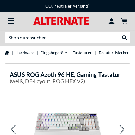
1
CO
neutraler Versand
2
Suche
Suche
Startseite
Hardware
Eingabegeräte
Tastaturen
Tastatur-Marken
ASUS
ROG Azoth 96 HE, Gaming-Tastatur
(weiß, DE-Layout, ROG HFX V2)