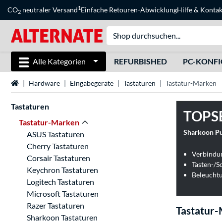
1
CO
neutraler Versand
Einfache Retouren-Abwicklung
Hilfe
&
Kontak
2
Alle Kategorien
REFURBISHED
PC-KONF
Startseite
Hardware
Eingabegeräte
Tastaturen
Tastatur-Marken
Tastaturen
TOPS
Tastatur-Marken
Sharkoon Pu
ASUS Tastaturen
Cherry Tastaturen
Verbindu
Corsair Tastaturen
Tasten-/S
Keychron Tastaturen
Beleucht
Logitech Tastaturen
Microsoft Tastaturen
Razer Tastaturen
Tastatur
Sharkoon Tastaturen