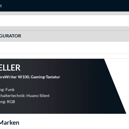
t
Suche
IGURATOR
ELLER
reWriter W100, Gaming-Tastatur
ng: Funk
chaltertechnik: Huano Silent
ung: RGB
-Marken