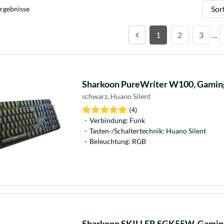
Sortie
rgebnisse
1
2
3
…
Sharkoon
PureWriter W100, Gaming
schwarz, Huano Silent
(4)
Verbindung: Funk
Tasten-/Schaltertechnik: Huano Silent
Beleuchtung: RGB
Sharkoon
SKILLER SGK55W, Gaming