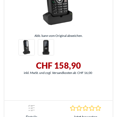
Abb. kann vom Original abweichen.
CHF 158,90
inkl. MwSt. und zzgl. Versandkosten ab
CHF 16,00
0.0 Stern
Jetzt bewerten
Details