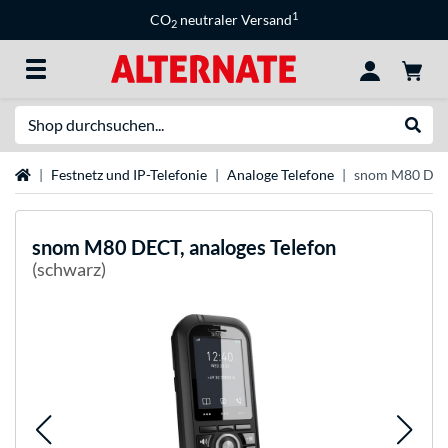
1
CO
neutraler Versand
2
Suche
Suche
Startseite
Festnetz und IP-Telefonie
Analoge Telefone
snom M80 DECT
snom
M80 DECT, analoges Telefon
(schwarz)