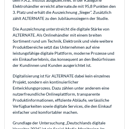
dem F.A.Z. Institut ausgezeichnet. In der Kategorie
Elektrohändler erreicht alternate.de mit 95,8 Punkten den
3. Platz und erhält die Auszeichnung „Sieger“. Zusätzlich
zählt ALTERNATE zu den Jubiläumssiegern der Studie.
Die Auszeichnung unterstreicht die digitale Stärke von
ALTERNATE. Als Onlinehändler mit einem breiten
Sortiment rund um Technik, Elektronik und viele weitere
Produktbereiche setzt das Unternehmen auf eine
leistungsfähige digitale Plattform, moderne Prozesse und
ein Einkaufserlebnis, das konsequent an den Bedürfnissen
der Kundinnen und Kunden ausgerichtet ist.
Digitalisierung ist für ALTERNATE dabei kein einzelnes
Projekt, sondern ein kontinuierlicher
Entwicklungsprozess. Dazu zählen unter anderem eine
nutzerfreundliche Onlineplattform, transparente
Produktinformationen, effiziente Abläufe, verlässliche
Verfügbarkeiten sowie digitale Services, die den Einkauf
einfacher und komfortabler machen.
Grundlage der Untersuchung „Deutschlands digitale
Vorreiter 2026“ ist ein Social-Media-Monitoring. Im