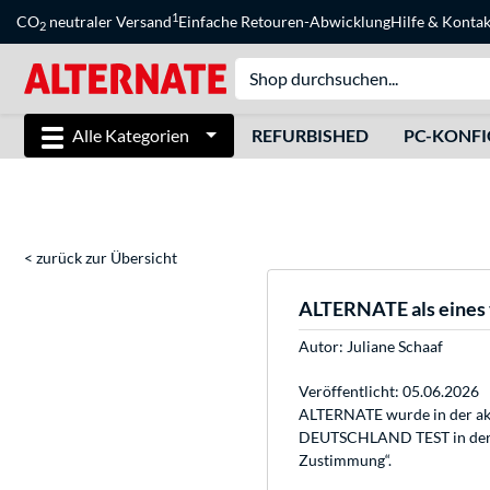
1
CO
neutraler Versand
Einfache Retouren-Abwicklung
Hilfe
&
Kontak
2
Alle Kategorien
REFURBISHED
PC-KONF
< zurück zur Übersicht
ALTERNATE als eines
Autor:
Juliane Schaaf
Veröffentlicht: 05.06.2026
ALTERNATE wurde in der akt
DEUTSCHLAND TEST in der Br
Zustimmung“.