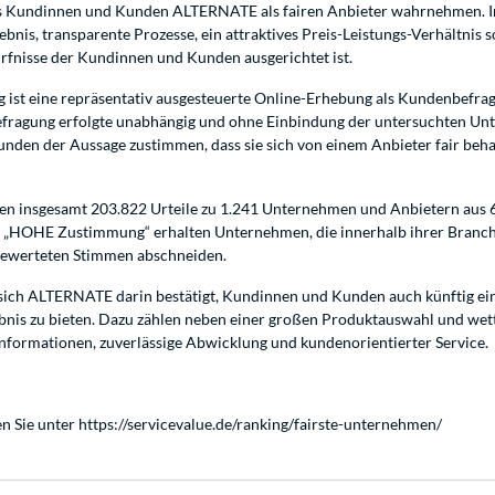
ss Kundinnen und Kunden ALTERNATE als fairen Anbieter wahrnehmen. I
lebnis, transparente Prozesse, ein attraktives Preis-Leistungs-Verhältnis 
rfnisse der Kundinnen und Kunden ausgerichtet ist.
ist eine repräsentativ ausgesteuerte Online-Erhebung als Kundenbefrag
efragung erfolgte unabhängig und ohne Einbindung der untersuchten Un
den der Aussage zustimmen, dass sie sich von einem Anbieter fair beha
rden insgesamt 203.822 Urteile zu 1.241 Unternehmen und Anbietern aus
 „HOHE Zustimmung“ erhalten Unternehmen, die innerhalb ihrer Branche
gewerteten Stimmen abschneiden.
sich ALTERNATE darin bestätigt, Kundinnen und Kunden auch künftig ein 
bnis zu bieten. Dazu zählen neben einer großen Produktauswahl und w
nformationen, zuverlässige Abwicklung und kundenorientierter Service.
n Sie unter
https://servicevalue.de/ranking/fairste-unternehmen/