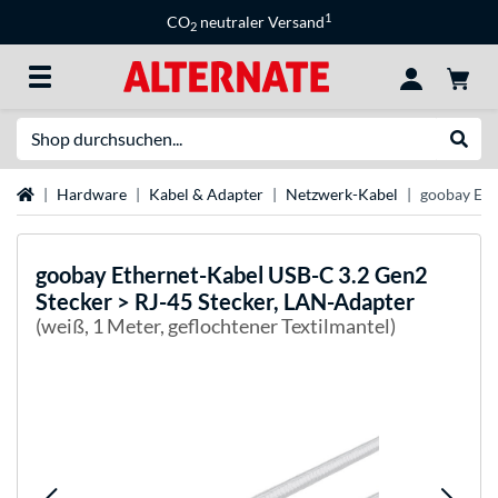
1
CO
neutraler Versand
2
Suche
Suche
Startseite
Hardware
Kabel & Adapter
Netzwerk-Kabel
goobay Eth
goobay
Ethernet-Kabel USB-C 3.2 Gen2
Stecker > RJ-45 Stecker, LAN-Adapter
(weiß, 1 Meter, geflochtener Textilmantel)