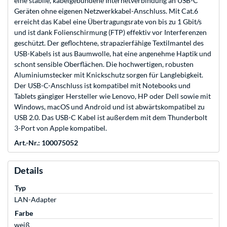
eine stabile, kabelgebundene Internetverbindung an USB-C
Geräten ohne eigenen Netzwerkkabel-Anschluss. Mit Cat.6
erreicht das Kabel eine Übertragungsrate von bis zu 1 Gbit/s
und ist dank Folienschirmung (FTP) effektiv vor Interferenzen
geschützt. Der geflochtene, strapazierfähige Textilmantel des
USB-Kabels ist aus Baumwolle, hat eine angenehme Haptik und
schont sensible Oberflächen. Die hochwertigen, robusten
Aluminiumstecker mit Knickschutz sorgen für Langlebigkeit.
Der USB-C-Anschluss ist kompatibel mit Notebooks und
Tablets gängiger Hersteller wie Lenovo, HP oder Dell sowie mit
Windows, macOS und Android und ist abwärtskompatibel zu
USB 2.0. Das USB-C Kabel ist außerdem mit dem Thunderbolt
3-Port von Apple kompatibel.
Art.-Nr.: 100075052
Details
Typ
LAN-Adapter
Farbe
weiß