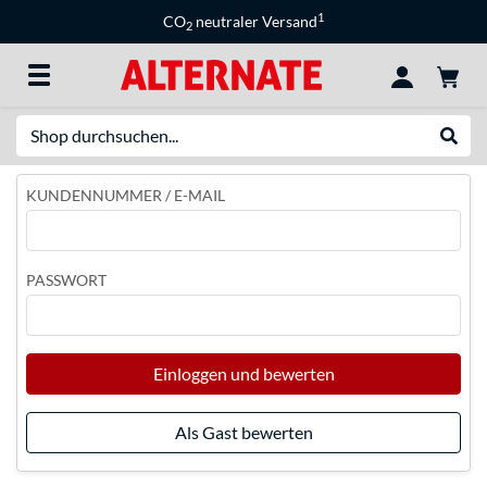
1
CO
neutraler Versand
2
Suche
Suche
KUNDENNUMMER / E-MAIL
PASSWORT
Einloggen und bewerten
Als Gast bewerten