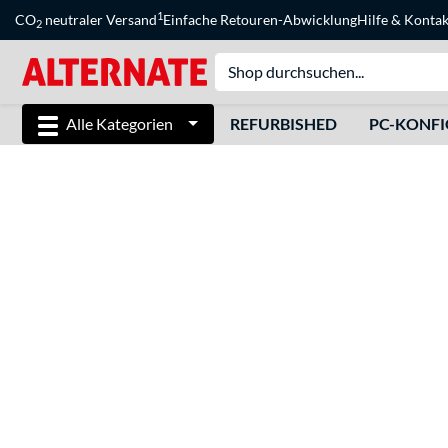
1
CO
neutraler Versand
Einfache Retouren-Abwicklung
Hilfe
&
Kontak
2
Alle Kategorien
REFURBISHED
PC-KONF