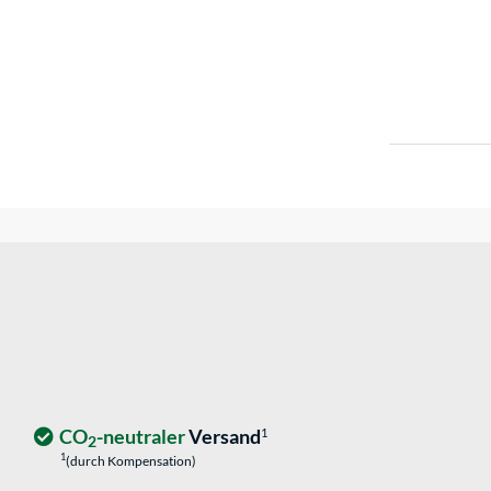
CO
-neutraler
Versand
1
2
1
(durch Kompensation)