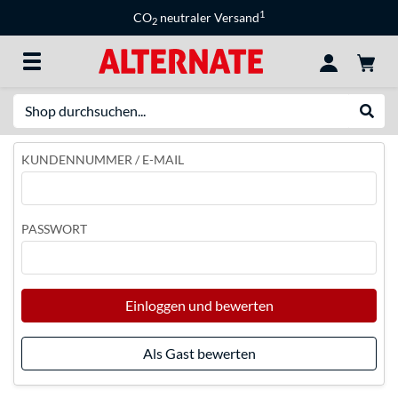
1
CO
neutraler Versand
2
Suche
Suche
KUNDENNUMMER / E-MAIL
PASSWORT
Einloggen und bewerten
Als Gast bewerten