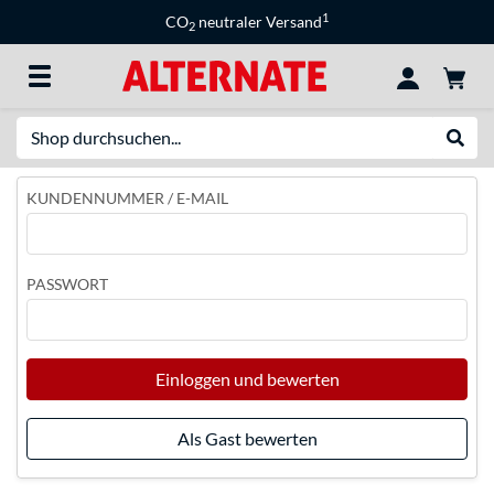
1
CO
neutraler Versand
2
Suche
Suche
KUNDENNUMMER / E-MAIL
PASSWORT
Einloggen und bewerten
Als Gast bewerten