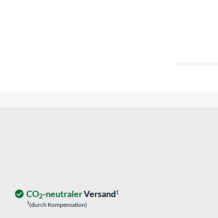
CO
-neutraler
Versand
1
2
1
(durch Kompensation)