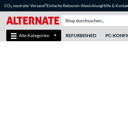
1
CO
neutraler Versand
Einfache Retouren-Abwicklung
Hilfe
&
Kontak
2
Alle Kategorien
REFURBISHED
PC-KONF