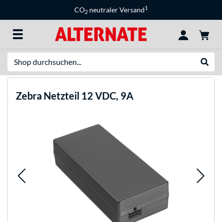
1
CO
neutraler Versand
2
Suche
Suche
Zebra
Netzteil 12 VDC, 9A