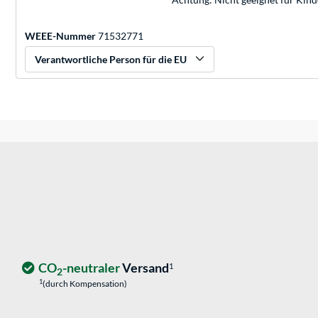
WEEE-Nummer
71532771
Verantwortliche Person für die EU
CO
-neutraler
Versand
1
2
1
(durch Kompensation)