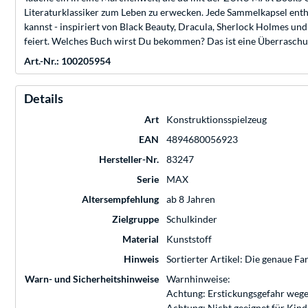
Literaturklassiker zum Leben zu erwecken. Jede Sammelkapsel enthä
kannst - inspiriert von Black Beauty, Dracula, Sherlock Holmes un
feiert. Welches Buch wirst Du bekommen? Das ist eine Überrasch
Art.-Nr.: 100205954
Details
Art
Konstruktionsspielzeug
EAN
4894680056923
Hersteller-Nr.
83247
Serie
MAX
Altersempfehlung
ab 8 Jahren
Zielgruppe
Schulkinder
Material
Kunststoff
Hinweis
Sortierter Artikel: Die genaue Far
Warn- und Sicherheitshinweise
Warnhinweise:
Achtung: Erstickungsgefahr wege
Achtung: Nicht geeignet für Kin