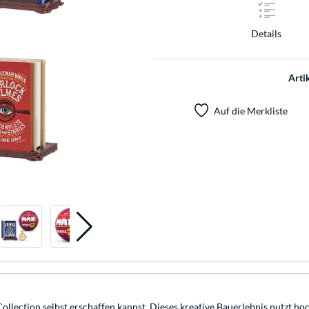
Details
Arti
Auf die Merkliste
llection selbst erschaffen kannst. Dieses kreative Bauerlebnis nutzt h