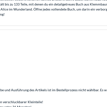
lt bis zu 133 Teile, mit denen du ein detailgetreues Buch aus Klemmbaus
d Alice im Wunderland. Öffne jedes vollendete Buch, um darin ein verbo
ung!
be und Ausführung des Artikels ist im Bestellprozess nicht wählbar. Es wir
n verschluckbarer Kleinteile!
der unter 36 Monaten!