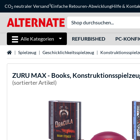
1
CO
neutraler Versand
Einfache Retouren-Abwicklung
Hilfe
&
Kontak
2
Alle Kategorien
REFURBISHED
PC-KONF
Startseite
Spielzeug
Geschicklichkeitsspielzeug
Konstruktionsspielz
ZURU
MAX - Books, Konstruktionsspielzeu
(sortierter Artikel)