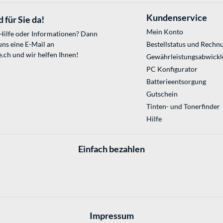
Kundenservice
 für Sie da!
Mein Konto
 Hilfe oder Informationen? Dann
uns eine E-Mail an
Bestellstatus und Rechn
e.ch
und wir helfen Ihnen!
Gewährleistungsabwickl
PC Konfigurator
Batterieentsorgung
Gutschein
Tinten- und Tonerfinder
Hilfe
Einfach bezahlen
Impressum