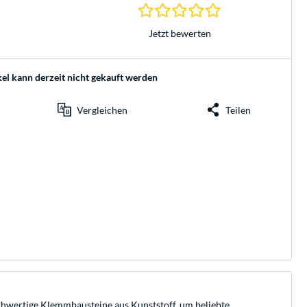
0.0 Sterne bei 0 Be
Jetzt bewerten
kel kann derzeit nicht gekauft werden
Vergleichen
Teilen
ochwertige Klemmbausteine aus Kunststoff, um beliebte