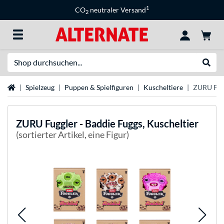
1
CO
neutraler Versand
2
Suche
Suche
Startseite
Spielzeug
Puppen & Spielfiguren
Kuscheltiere
ZURU Fugg
ZURU
Fuggler - Baddie Fuggs, Kuscheltier
(sortierter Artikel, eine Figur)