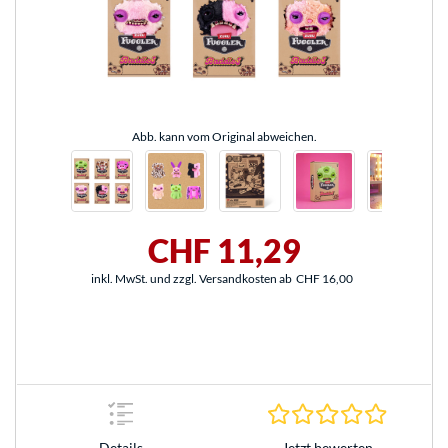
Abb. kann vom Original abweichen.
CHF 11,29
inkl. MwSt. und zzgl. Versandkosten ab
CHF 16,00
0.0 Stern
Jetzt bewerten
Details