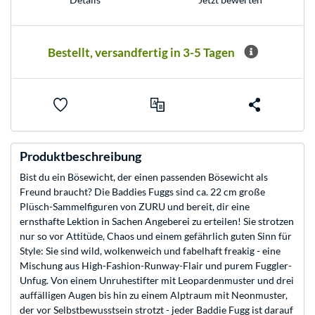
Bestellt, versandfertig in 3-5 Tagen
Produktbeschreibung
Bist du ein Bösewicht, der einen passenden Bösewicht als
Freund braucht? Die Baddies Fuggs sind ca. 22 cm große
Plüsch-Sammelfiguren von ZURU und bereit, dir eine
ernsthafte Lektion in Sachen Angeberei zu erteilen! Sie strotzen
nur so vor Attitüde, Chaos und einem gefährlich guten Sinn für
Style: Sie sind wild, wolkenweich und fabelhaft freakig - eine
Mischung aus High-Fashion-Runway-Flair und purem Fuggler-
Unfug. Von einem Unruhestifter mit Leopardenmuster und drei
auffälligen Augen bis hin zu einem Alptraum mit Neonmuster,
der vor Selbstbewusstsein strotzt - jeder Baddie Fugg ist darauf