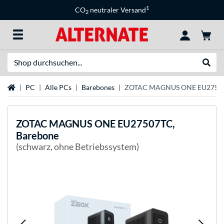
1
CO
neutraler Versand
2
Suche
Suche
Startseite
PC
Alle PCs
Barebones
ZOTAC MAGNUS ONE EU27507
ZOTAC
MAGNUS ONE EU27507TC,
Barebone
(schwarz, ohne Betriebssystem)