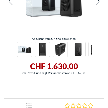
Abb. kann vom Original abweichen.
CHF 1.630,00
inkl. MwSt. und zzgl. Versandkosten ab
CHF 16,00
0.0 Stern