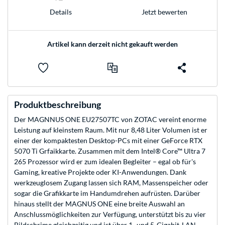
Jetzt bewerten
Details
Artikel kann derzeit nicht gekauft werden
Produktbeschreibung
Der MAGNNUS ONE EU27507TC von ZOTAC vereint enorme
Leistung auf kleinstem Raum. Mit nur 8,48 Liter Volumen ist er
einer der kompaktesten Desktop-PCs mit einer GeForce RTX
5070 Ti Grfaikkarte. Zusammen mit dem Intel® Core™ Ultra 7
265 Prozessor wird er zum idealen Begleiter – egal ob für's
Gaming, kreative Projekte oder KI-Anwendungen. Dank
werkzeuglosem Zugang lassen sich RAM, Massenspeicher oder
sogar die Grafikkarte im Handumdrehen aufrüsten. Darüber
hinaus stellt der MAGNUS ONE eine breite Auswahl an
Anschlussmöglichkeiten zur Verfügung, unterstützt bis zu vier
Bildschrime gleichzeitig und ist über 1- und 5-Gigabit-LAN