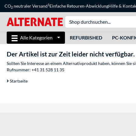
1
CO
neutraler Versand
Einfache Retouren-Abwicklung
Hilfe
&
Kontak
2
Alle Kategorien
REFURBISHED
PC-KONF
Der Artikel ist zur Zeit leider nicht verfügbar.
Sollten Sie Interesse an einem Alternativprodukt haben, können Sie 
Rufnummer:
+41 31 528 11 35
Startseite