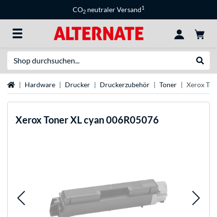
1
CO
neutraler Versand
2
Suche
Suche
Startseite
Hardware
Drucker
Druckerzubehör
Toner
Xerox Ton
Xerox
Toner XL cyan 006R05076