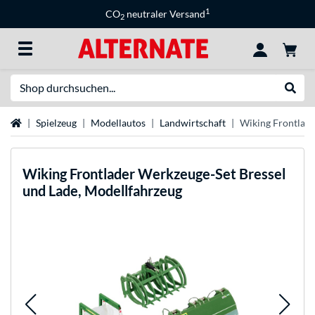
1
CO
neutraler Versand
2
Suche
Suche
Startseite
Spielzeug
Modellautos
Landwirtschaft
Wiking Frontlade
Wiking
Frontlader Werkzeuge-Set Bressel
und Lade, Modellfahrzeug