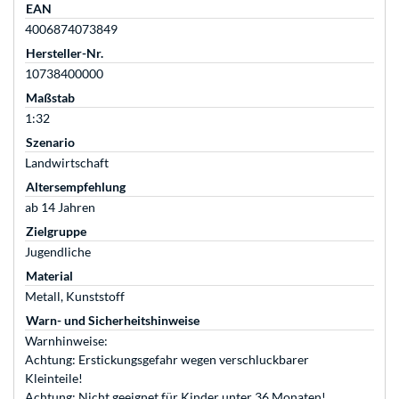
EAN
4006874073849
Hersteller-Nr.
10738400000
Maßstab
1:32
Szenario
Landwirtschaft
Altersempfehlung
ab 14 Jahren
Zielgruppe
Jugendliche
Material
Metall, Kunststoff
Warn- und Sicherheitshinweise
Warnhinweise:
Achtung: Erstickungsgefahr wegen verschluckbarer
Kleinteile!
Achtung: Nicht geeignet für Kinder unter 36 Monaten!