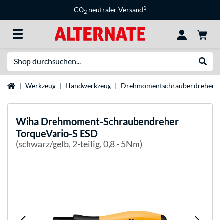
1
CO
neutraler Versand
2
Suche
Suche
Startseite
Werkzeug
Handwerkzeug
Drehmomentschraubendreher
Wiha
Drehmoment-Schraubendreher
TorqueVario-S ESD
(schwarz/gelb, 2-teilig, 0,8 - 5Nm)