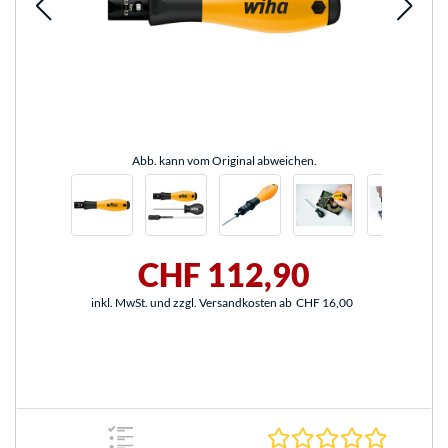
Abb. kann vom Original abweichen.
CHF 112,90
inkl. MwSt. und zzgl. Versandkosten ab
CHF 16,00
0.0 Stern