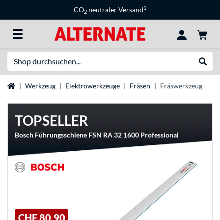
1
CO
neutraler Versand
2
Suche
Suche
Startseite
Werkzeug
Elektrowerkzeuge
Fräsen
Fräswerkzeug
TOPSELLER
Bosch Führungsschiene FSN RA 32 1600 Professional
CHF 80,90