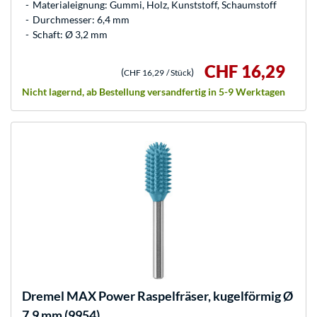
Materialeignung: Gummi, Holz, Kunststoff, Schaumstoff
Durchmesser: 6,4 mm
Schaft: Ø 3,2 mm
CHF 16,29
(
)
CHF 16,29
/ Stück
Nicht lagernd, ab Bestellung versandfertig in 5-9 Werktagen
Dremel
MAX Power Raspelfräser, kugelförmig Ø
7,9 mm (9954)