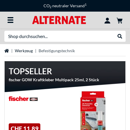
1
CO
neutraler Versand
2
Suche
Suche
Startseite
Werkzeug
Befestigungstechnik
TOPSELLER
fischer GOW Kraftkleber Multipack 25ml, 2 Stück
CHF 11,89