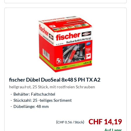
fischer
Dübel DuoSeal 8x48 S PH TX A2
hellgrau/rot, 25 Stück, mit rostfreien Schrauben
Behälter: Faltschachtel
Stückzahl: 25 -teiliges Sortiment
Dübellänge: 48 mm
CHF 14,19
(
)
CHF 0,56
/ Stück
Auf Lager