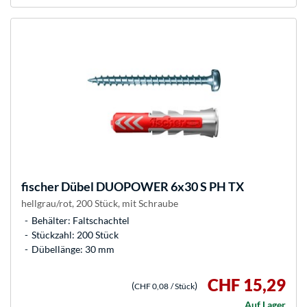
fischer
Dübel DUOPOWER 6x30 S PH TX
hellgrau/rot, 200 Stück, mit Schraube
Behälter: Faltschachtel
Stückzahl: 200 Stück
Dübellänge: 30 mm
CHF 15,29
(
)
CHF 0,08
/ Stück
Auf Lager