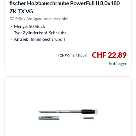
fischer
Holzbauschraube PowerFull II 8,0x180
ZK TX VG
50 Stück, Vollgewinde, verzinkt
Menge: 50 Stück
Typ: Zylinderkopf-Schraube
Antrieb: Innen-Sechsrund T
CHF 22,89
(
)
CHF 0,46
/ Stück
Auf Lager