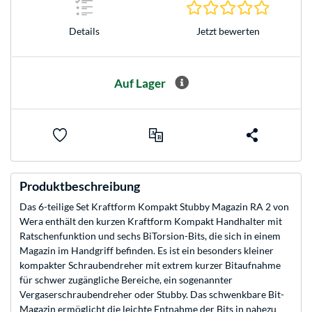
0.0 Stern
Jetzt bewerten
Details
Auf Lager
Produktbeschreibung
Das 6-teilige Set Kraftform Kompakt Stubby Magazin RA 2 von
Wera enthält den kurzen Kraftform Kompakt Handhalter mit
Ratschenfunktion und sechs BiTorsion-Bits, die sich in einem
Magazin im Handgriff befinden. Es ist ein besonders kleiner
kompakter Schraubendreher mit extrem kurzer Bitaufnahme
für schwer zugängliche Bereiche, ein sogenannter
Vergaserschraubendreher oder Stubby. Das schwenkbare Bit-
Magazin ermöglicht die leichte Entnahme der Bits in nahezu