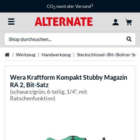
1
CO
neutraler Versand
2
Suche
Suche
Startseite
Werkzeug
Handwerkzeug
Steckschlüssel-/Bit-/Bohrer-Set
Wera
Kraftform Kompakt Stubby Magazin
RA 2, Bit-Satz
(schwarz/grün, 6-teilig, 1/4", mit
Ratschenfunktion)