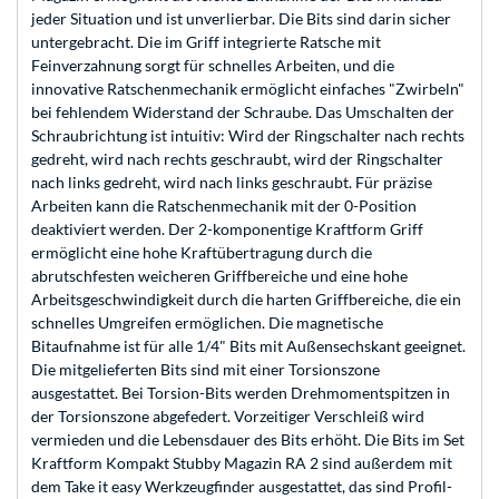
jeder Situation und ist unverlierbar. Die Bits sind darin sicher
untergebracht. Die im Griff integrierte Ratsche mit
Feinverzahnung sorgt für schnelles Arbeiten, und die
innovative Ratschenmechanik ermöglicht einfaches "Zwirbeln"
bei fehlendem Widerstand der Schraube. Das Umschalten der
Schraubrichtung ist intuitiv: Wird der Ringschalter nach rechts
gedreht, wird nach rechts geschraubt, wird der Ringschalter
nach links gedreht, wird nach links geschraubt. Für präzise
Arbeiten kann die Ratschenmechanik mit der 0-Position
deaktiviert werden. Der 2-komponentige Kraftform Griff
ermöglicht eine hohe Kraftübertragung durch die
abrutschfesten weicheren Griffbereiche und eine hohe
Arbeitsgeschwindigkeit durch die harten Griffbereiche, die ein
schnelles Umgreifen ermöglichen. Die magnetische
Bitaufnahme ist für alle 1/4" Bits mit Außensechskant geeignet.
Die mitgelieferten Bits sind mit einer Torsionszone
ausgestattet. Bei Torsion-Bits werden Drehmomentspitzen in
der Torsionszone abgefedert. Vorzeitiger Verschleiß wird
vermieden und die Lebensdauer des Bits erhöht. Die Bits im Set
Kraftform Kompakt Stubby Magazin RA 2 sind außerdem mit
dem Take it easy Werkzeugfinder ausgestattet, das sind Profil-