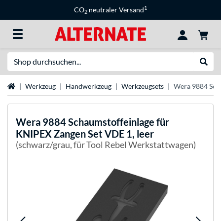
1
CO
neutraler Versand
2
Suche
Suche
Startseite
Werkzeug
Handwerkzeug
Werkzeugsets
Wera 9884 Scha
Wera
9884 Schaumstoffeinlage für
KNIPEX Zangen Set VDE 1, leer
(schwarz/grau, für Tool Rebel Werkstattwagen)