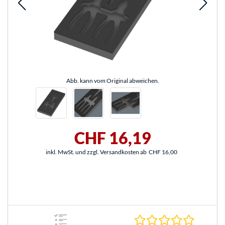
Abb. kann vom Original abweichen.
CHF 16,19
inkl. MwSt. und zzgl. Versandkosten ab
CHF 16,00
0.0 Stern