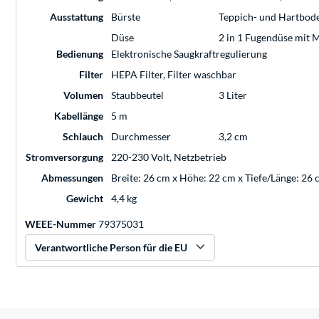
Ausstattung
Bürste
Teppich- und Hartbod
Düse
2 in 1 Fugendüse mit 
Bedienung
Elektronische Saugkraftregulierung
Filter
HEPA Filter, Filter waschbar
Volumen
Staubbeutel
3 Liter
Kabellänge
5 m
Schlauch
Durchmesser
3,2 cm
Stromversorgung
220-230 Volt, Netzbetrieb
Abmessungen
Breite: 26 cm x Höhe: 22 cm x Tiefe/Länge: 26
Gewicht
4,4 kg
WEEE-Nummer
79375031
Verantwortliche Person für die EU