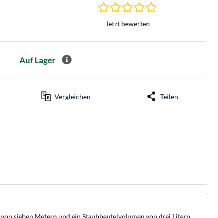
0.0 Sterne bei 0 Be
Jetzt bewerten
Auf Lager
Vergleichen
Teilen
 von sieben Metern und ein Staubbeutelvolumen von drei Litern.