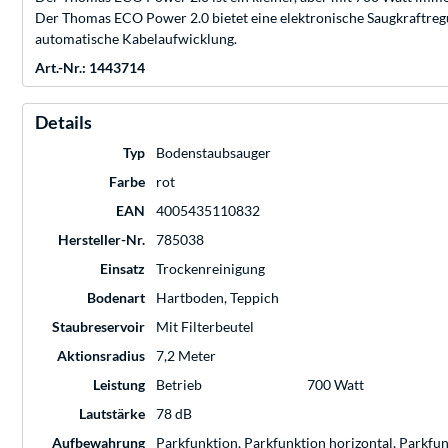
Der Thomas ECO Power 2.0 bietet eine elektronische Saugkraftregul
automatische Kabelaufwicklung.
Art.-Nr.: 1443714
Details
Typ
Bodenstaubsauger
Farbe
rot
EAN
4005435110832
Hersteller-Nr.
785038
Einsatz
Trockenreinigung
Bodenart
Hartboden, Teppich
Staubreservoir
Mit Filterbeutel
Aktionsradius
7,2 Meter
Leistung
Betrieb
700 Watt
Lautstärke
78 dB
Aufbewahrung
Parkfunktion, Parkfunktion horizontal, Parkfu