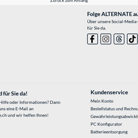
Zurück zum Anfang
Folge ALTERNATE au
Über unsere Social-Media-
für Sie da.
Kundenservice
 für Sie da!
Mein Konto
 Hilfe oder Informationen? Dann
uns eine E-Mail an
Bestellstatus und Rechn
e.ch
und wir helfen Ihnen!
Gewährleistungsabwickl
PC Konfigurator
Batterieentsorgung