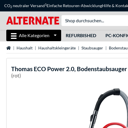
1
CO
neutraler Versand
Einfache Retouren-Abwicklung
Hilfe
&
Kontak
2
Alle Kategorien
REFURBISHED
PC-KONF
Startseite
Haushalt
Haushaltskleingeräte
Staubsauger
Bodenstau
Thomas
ECO Power 2.0, Bodenstaubsauger
(rot)