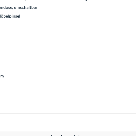
endüse, umschaltbar
Möbelpinsel
 cm