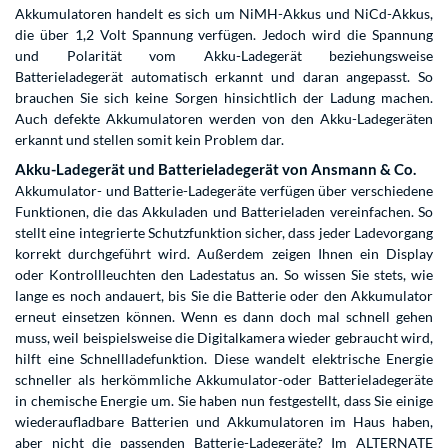
Akkumulatoren handelt es sich um NiMH-Akkus und NiCd-Akkus,
die über 1,2 Volt Spannung verfügen. Jedoch wird die Spannung
und Polarität vom Akku-Ladegerät beziehungsweise
Batterieladegerät automatisch erkannt und daran angepasst. So
brauchen Sie sich keine Sorgen hinsichtlich der Ladung machen.
Auch defekte Akkumulatoren werden von den Akku-Ladegeräten
erkannt und stellen somit kein Problem dar.
Akku-Ladegerät und Batterieladegerät von Ansmann & Co.
Akkumulator- und Batterie-Ladegeräte verfügen über verschiedene
Funktionen, die das Akkuladen und Batterieladen vereinfachen. So
stellt eine integrierte Schutzfunktion sicher, dass jeder Ladevorgang
korrekt durchgeführt wird. Außerdem zeigen Ihnen ein Display
oder Kontrollleuchten den Ladestatus an. So wissen Sie stets, wie
lange es noch andauert, bis Sie die Batterie oder den Akkumulator
erneut einsetzen können. Wenn es dann doch mal schnell gehen
muss, weil beispielsweise die Digitalkamera wieder gebraucht wird,
hilft eine Schnellladefunktion. Diese wandelt elektrische Energie
schneller als herkömmliche Akkumulator-oder Batterieladegeräte
in chemische Energie um. Sie haben nun festgestellt, dass Sie einige
wiederaufladbare Batterien und Akkumulatoren im Haus haben,
aber nicht die passenden Batterie-Ladegeräte? Im ALTERNATE