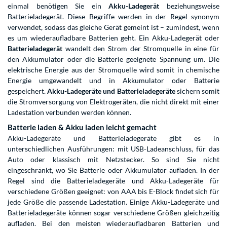
einmal benötigen Sie ein
Akku-Ladegerät
beziehungsweise
Batterieladegerät. Diese Begriffe werden in der Regel synonym
verwendet, sodass das gleiche Gerät gemeint ist – zumindest, wenn
es um wiederaufladbare Batterien geht. Ein Akku-Ladegerät oder
Batterieladegerät
wandelt den Strom der Stromquelle in eine für
den Akkumulator oder die Batterie geeignete Spannung um. Die
elektrische Energie aus der Stromquelle wird somit in chemische
Energie umgewandelt und in Akkumulator oder Batterie
gespeichert.
Akku-Ladegeräte und Batterieladegeräte
sichern somit
die Stromversorgung von Elektrogeräten, die nicht direkt mit einer
Ladestation verbunden werden können.
Batterie laden & Akku laden leicht gemacht
Akku-Ladegeräte und Batterieladegeräte gibt es in
unterschiedlichen Ausführungen: mit USB-Ladeanschluss, für das
Auto oder klassisch mit Netzstecker. So sind Sie nicht
eingeschränkt, wo Sie Batterie oder Akkumulator aufladen. In der
Regel sind die Batterieladegeräte und Akku-Ladegeräte für
verschiedene Größen geeignet: von AAA bis E-Block findet sich für
jede Größe die passende Ladestation. Einige Akku-Ladegeräte und
Batterieladegeräte können sogar verschiedene Größen gleichzeitig
aufladen. Bei den meisten wiederaufladbaren Batterien und