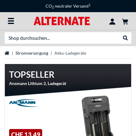
1
CO
neutraler Versand
2
Suche
Suche
Startseite
Stromversorgung
Akku-Ladegeräte
TOPSELLER
Ansmann Lithium 2, Ladegerät
CHF 13,49