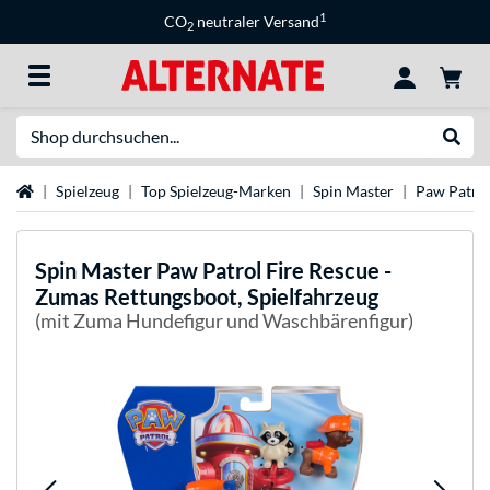
1
CO
neutraler Versand
2
Suche
Suche
Startseite
Spielzeug
Top Spielzeug-Marken
Spin Master
Paw Patro
Spin Master
Paw Patrol Fire Rescue -
Zumas Rettungsboot, Spielfahrzeug
(mit Zuma Hundefigur und Waschbärenfigur)