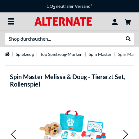
1
CO
neutraler Versand
2
Suche
Suche
Startseite
Spielzeug
Top Spielzeug-Marken
Spin Master
Spin Master
Spin Master
Melissa & Doug - Tierarzt Set,
Rollenspiel