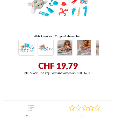
Abb. kann vom Original abweichen.
CHF 19,79
inkl. MwSt. und zzgl. Versandkosten ab
CHF 16,00
0.0 Stern