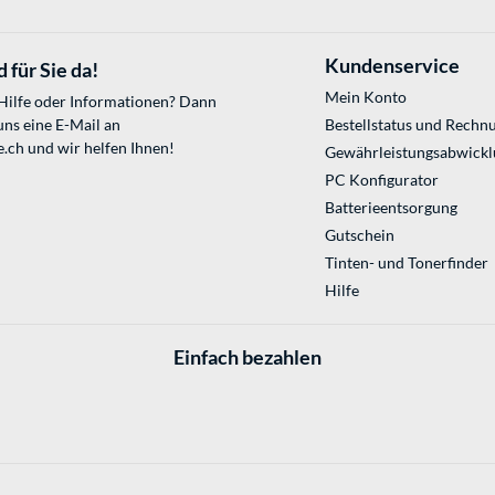
Kundenservice
 für Sie da!
Mein Konto
 Hilfe oder Informationen? Dann
uns eine E-Mail an
Bestellstatus und Rechn
e.ch
und wir helfen Ihnen!
Gewährleistungsabwickl
PC Konfigurator
Batterieentsorgung
Gutschein
Tinten- und Tonerfinder
Hilfe
Einfach bezahlen