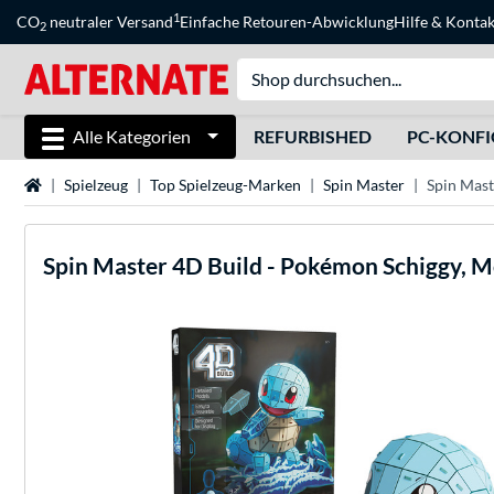
1
CO
neutraler Versand
Einfache Retouren-Abwicklung
Hilfe
&
Kontak
2
Alle Kategorien
REFURBISHED
PC-KONF
Startseite
Spielzeug
Top Spielzeug-Marken
Spin Master
Spin Mast
Spin Master
4D Build - Pokémon Schiggy, 