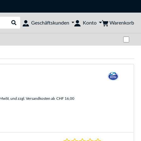
Warenkorb
Geschäftskunden
Konto
Suche durchführen
Zwi
. MwSt. und zzgl. Versandkosten ab
CHF 16,00
0.0 Sterne bei 0 Be