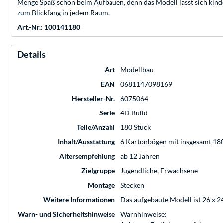
Menge Spaß schon beim Aufbauen, denn das Modell lässt sich kinde
zum Blickfang in jedem Raum.
Art.-Nr.: 100141180
Details
Art
Modellbau
EAN
0681147098169
Hersteller-Nr.
6075064
Serie
4D Build
Teile/Anzahl
180 Stück
Inhalt/Ausstattung
6 Kartonbögen mit insgesamt 180
Altersempfehlung
ab 12 Jahren
Zielgruppe
Jugendliche, Erwachsene
Montage
Stecken
Weitere Informationen
Das aufgebaute Modell ist 26 x 2
Warn- und Sicherheitshinweise
Warnhinweise: