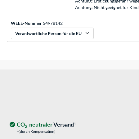
Achtung: Erstickungsgefahr wege
Achtung: Nicht geeignet für Kin
WEEE-Nummer
54978142
Verantwortliche Person für die EU
CO
-neutraler
Versand
1
2
1
(durch Kompensation)