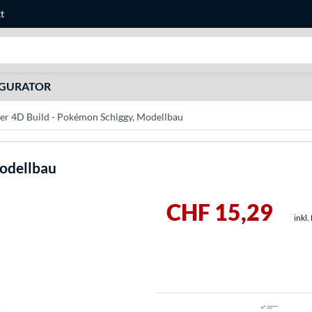
t
Suche
IGURATOR
er 4D Build - Pokémon Schiggy, Modellbau
Modellbau
CHF 15,29
inkl