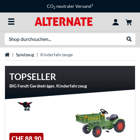
1
CO
neutraler Versand
2
Suche
Suche
Startseite
Spielzeug
Kinderfahrzeuge
TOPSELLER
BIG Fendt Geräteträger, Kinderfahrzeug
CHF 88,90