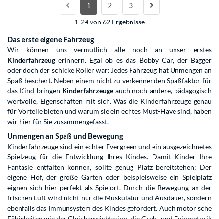
1
2
3
1-24 von 62 Ergebnisse
Das erste eigene Fahrzeug
Wir können uns vermutlich alle noch an unser erstes
Kinderfahrzeug
erinnern. Egal ob es das Bobby Car, der Bagger
oder doch der schicke Roller war: Jedes Fahrzeug hat Unmengen an
Spaß beschert. Neben einem nicht zu verkennenden Spaßfaktor für
das Kind bringen
Kinderfahrzeuge
auch noch andere, pädagogisch
wertvolle, Eigenschaften mit sich. Was die Kinderfahrzeuge genau
für Vorteile bieten und warum sie ein echtes Must-Have sind, haben
wir hier für Sie zusammengefasst.
Unmengen an Spaß und Bewegung
Kinderfahrzeuge sind ein echter Evergreen und ein ausgezeichnetes
Spielzeug für die Entwicklung Ihres Kindes. Damit Kinder Ihre
Fantasie entfalten können, sollte genug Platz bereitstehen: Der
eigene Hof, der große Garten oder beispielsweise ein Spielplatz
eignen sich hier perfekt als Spielort. Durch die Bewegung an der
frischen Luft wird nicht nur die Muskulatur und Ausdauer, sondern
ebenfalls das Immunsystem des Kindes gefördert. Auch motorische
Fähigkeiten wie der Gleichgewichtssinn, die Grob- und Feinmotorik