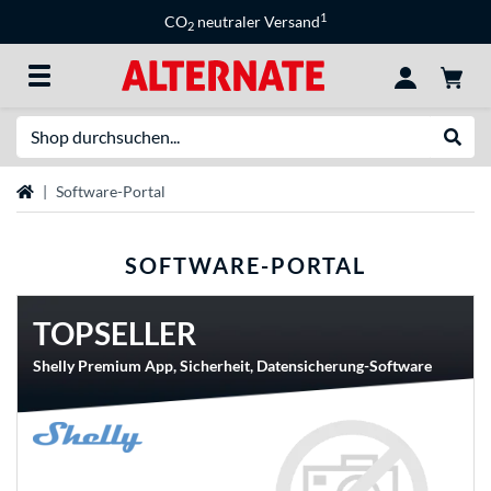
1
CO
neutraler Versand
2
Suche
Suche
Startseite
Software-Portal
SOFTWARE-PORTAL
TOPSELLER
Shelly Premium App, Sicherheit, Datensicherung-Software