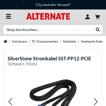
1
CO
neutraler Versand
2
Suche
Suche
Startseite
Hardware
PC-Komponenten
Netzteile
Gesleevte Kabel
SilverStone
Stromkabel SST-PP12-PCIE
(schwarz, 55cm)