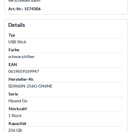
verschieben kann.
Art.-Nr.: 1574306
Details
Typ
USB-Stick
Farbe
schwarz/silber
EAN
0619659169947
Hersteller-Nr.
SDIX60N-256G-GN6NE
Serie
iXpand Go
Stückzahl
1 Stück
Kapazität
256 GB