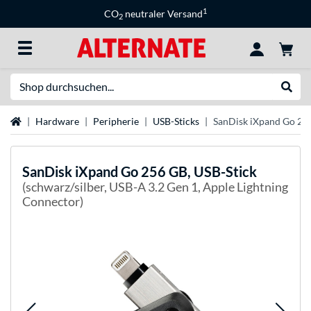
1
CO
neutraler Versand
2
Suche
Suche
Startseite
Hardware
Peripherie
USB-Sticks
SanDisk iXpand Go 256
SanDisk
iXpand Go 256 GB, USB-Stick
(schwarz/silber, USB-A 3.2 Gen 1, Apple Lightning
Connector)