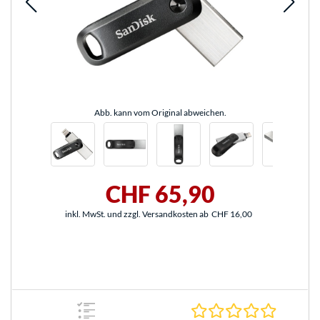
Abb. kann vom Original abweichen.
CHF 65,90
inkl. MwSt. und zzgl. Versandkosten ab
CHF 16,00
0.0 Stern