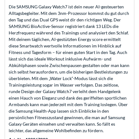
Die SAMSUNG Galaxy Watch7 ist dein neuer AI-gesteuerten
Alltagsbegleiter. Mit dem 3nm-Prozessor kommst du gut durch
den Tag und das Dual GPS weist dir den richtigen Weg. Der
SAMSUNG BioActive-Sensor registriert dank 13 LEDs die
Herzfrequenz während des Trainings und analysiert den Schlaf.
Mit deinem täglichen, AI-gestützten Energy score ermittelt
diese Smartwatch wertvolle Informationen im Hinblick auf
Fitness und Tagesform – für einen guten Start in den Tag. Auch
lässt sich das ideale Workout inklusive Aufwärm- und
Abkühlphasen sowie Zwischenpausen gestalten oder man kann
sich selbst herausfordern, um die bisherigen Bestleistungen zu
überbieten. Mit dem „Water Lock“-Modus lässt sich die
Trainingsleistung sogar im Wasser verfolgen. Das zeitlose,
runde Design der Galaxy Watch7 verleiht dem Handgelenk
einen Hauch von Eleganz und dank des geriffelten sportlichen
Armbands kann man jederzeit mit dem Training loslegen. Über
die Samsung Health-App lassen sich Einblicke in den
persönlichen Fitnesszustand gewinnen, die man auf Samsung
Galaxy Geräten einsehen und verwalten kann. So fällt es
leichter, das allgemeine Wohlbefinden zu fördern.