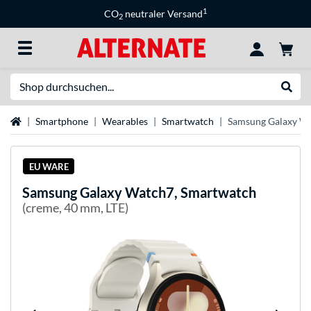
1
CO
neutraler Versand
2
Suche
Suche
Startseite
Smartphone
Wearables
Smartwatch
Samsung Galaxy Wa
EU WARE
Samsung
Galaxy Watch7, Smartwatch
(creme, 40 mm, LTE)