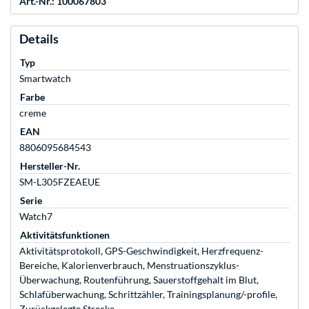
Art.-Nr.: 100067803
Details
Typ
Smartwatch
Farbe
creme
EAN
8806095684543
Hersteller-Nr.
SM-L305FZEAEUE
Serie
Watch7
Aktivitätsfunktionen
Aktivitätsprotokoll, GPS-Geschwindigkeit, Herzfrequenz-
Bereiche, Kalorienverbrauch, Menstruationszyklus-
Überwachung, Routenführung, Sauerstoffgehalt im Blut,
Schlafüberwachung, Schrittzähler, Trainingsplanung/-profile,
Zurückgelegte Strecke