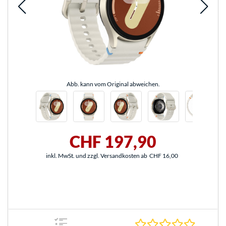
Abb. kann vom Original abweichen.
CHF 197,90
inkl. MwSt. und zzgl. Versandkosten ab
CHF 16,00
0.0 Stern