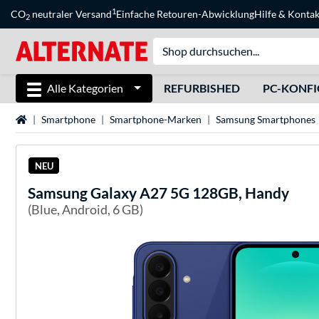
1
CO
neutraler Versand
Einfache Retouren-Abwicklung
Hilfe
&
Kontak
2
Alle Kategorien
REFURBISHED
PC-KONF
Startseite
Smartphone
Smartphone-Marken
Samsung Smartphones
NEU
Samsung
Galaxy A27 5G 128GB, Handy
(Blue, Android, 6 GB)