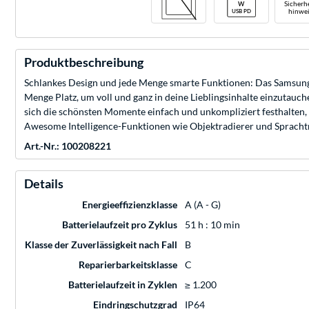
Sicherhe
hinwei
Produktbeschreibung
Schlankes Design und jede Menge smarte Funktionen: Das Samsung 
Menge Platz, um voll und ganz in deine Lieblingsinhalte einzutau
sich die schönsten Momente einfach und unkompliziert festhalten,
Awesome Intelligence-Funktionen wie Objektradierer und Sprachtr
Art.-Nr.: 100208221
Details
Energieeffizienzklasse
A (A - G)
Batterielaufzeit pro Zyklus
51 h : 10 min
Klasse der Zuverlässigkeit nach Fall
B
Reparierbarkeitsklasse
C
Batterielaufzeit in Zyklen
≥ 1.200
Eindringschutzgrad
IP64