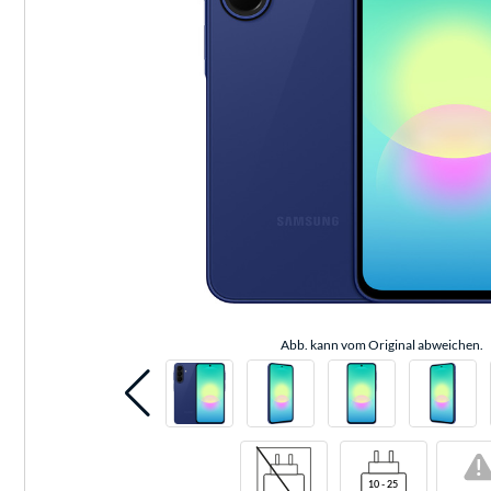
Abb. kann vom Original abweichen.
!