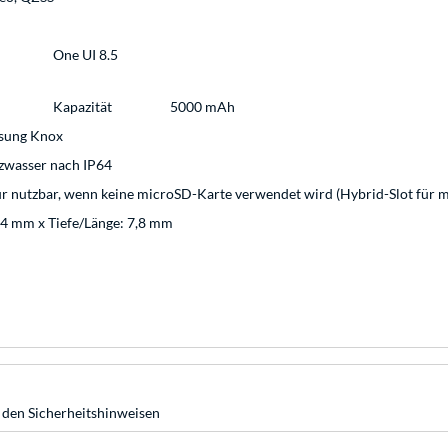
One UI 8.5
Kapazität
5000 mAh
msung Knox
tzwasser nach IP64
ur nutzbar, wenn keine microSD-Karte verwendet wird (Hybrid-Slot für
,4 mm x Tiefe/Länge: 7,8 mm
 den Sicherheitshinweisen