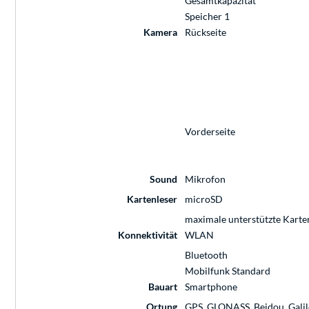
Gesamtkapazität
Speicher 1
Kamera
Rückseite
Vorderseite
Sound
Mikrofon
Kartenleser
microSD
maximale unterstützte Kart
Konnektivität
WLAN
Bluetooth
Mobilfunk Standard
Bauart
Smartphone
Ortung
GPS, GLONASS, Beidou, Gali