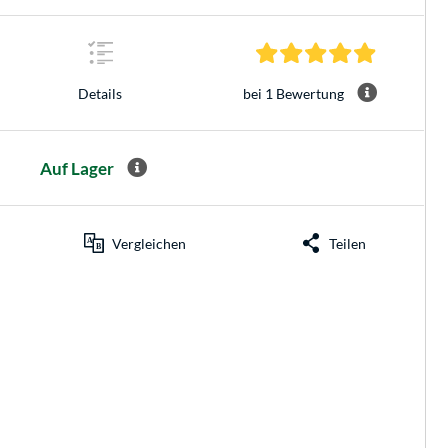
5.0 Sterne 
bei 1 Bewertung
Details
Auf Lager
Vergleichen
Teilen