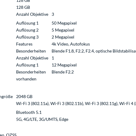
128 GB
128 GB
Anzahl Objektive
3
Auflösung 1
50 Megapixel
Auflösung 2
5 Megapixel
Auflösung 3
2 Megapixel
Features
4k Video, Autofokus
Besonderheiten
Blende F1.8, F2.2, F2.4, optische Bildstabilis
Anzahl Objektive
1
Auflösung 1
12 Megapixel
Besonderheiten
Blende F2.2
vorhanden
engröße
2048 GB
Wi-Fi 3 (802.11a), Wi-Fi 3 (802.11b), Wi-Fi 3 (802.11g), Wi-Fi 4 
Bluetooth 5.1
5G, 4G/LTE, 3G/UMTS, Edge
leo, QZSS