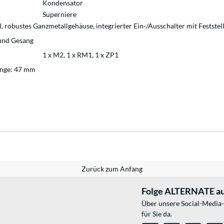
Kondensator
Superniere
robustes Ganzmetallgehäuse, integrierter Ein-/Ausschalter mit Festste
 und Gesang
1 x M2, 1 x RM1, 1 x ZP1
änge: 47 mm
Zurück zum Anfang
Folge ALTERNATE au
Über unsere Social-Media-
für Sie da.