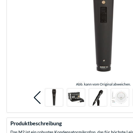
Abb. kann vom Original abweichen.
Produktbeschreibung
Das M2 ist ein robustes Kondensatormikrofon, das für höchste Leis