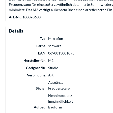
Frequenzgang für eine außergewöhnlich detaillierte Stimmwiederga
minimiert. Das M2 verfügt außerdem über einen arretierbaren Ein-/A
Art.-Nr.: 100078638
Details
Typ
Mikrofon
Farbe
schwarz
EAN
0698813001095
Hersteller-Nr.
M2
Geeignet für
Studio
Verbindung
Art
Ausgänge
Signal
Frequenzgang
Nennimpedanz
Empfindlichkeit
Aufbau
Bauform