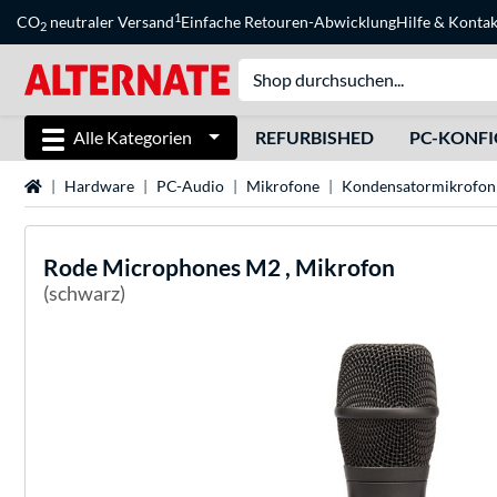
1
CO
neutraler Versand
Einfache Retouren-Abwicklung
Hilfe
&
Kontak
2
Alle Kategorien
REFURBISHED
PC-KONF
Startseite
Hardware
PC-Audio
Mikrofone
Kondensatormikrofon
Rode Microphones
M2 , Mikrofon
(schwarz)