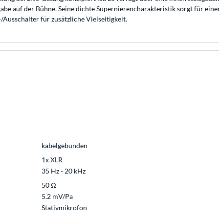
be auf der Bühne. Seine dichte Supernierencharakteristik sorgt für ei
usschalter für zusätzliche Vielseitigkeit.
kabelgebunden
1x XLR
35 Hz - 20 kHz
50 Ω
5.2 mV/Pa
Stativmikrofon