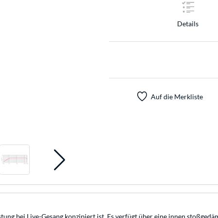
Details
Auf die Merkliste
tung bei Live-Gesang konzipiert ist. Es verfügt über eine innen stoßged