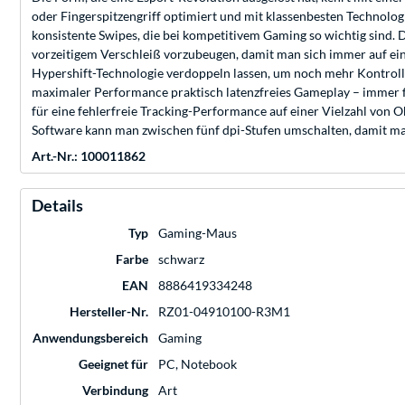
oder Fingerspitzengriff optimiert und mit klassenbesten Technolog
konsistente Swipes, die bei kompetitivem Gaming so wichtig sind.
vorzeitigem Verschleiß vorzubeugen, damit man sich immer auf ein 
Hypershift-Technologie verdoppeln lassen, um noch mehr Kontrolle
maximaler Performance praktisch latenzfreies Gameplay – immer flü
für eine fehlerfreie Tracking-Performance auf einer Vielzahl von O
Software kann man zwischen fünf dpi-Stufen umschalten, damit ma
Art.-Nr.: 100011862
Details
Typ
Gaming-Maus
Farbe
schwarz
EAN
8886419334248
Hersteller-Nr.
RZ01-04910100-R3M1
Anwendungsbereich
Gaming
Geeignet für
PC, Notebook
Verbindung
Art