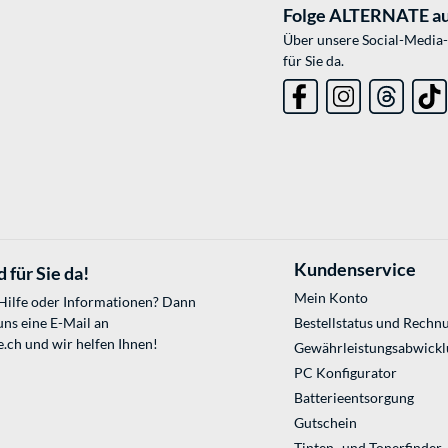
Folge ALTERNATE au
Über unsere Social-Media-
für Sie da.
Kundenservice
 für Sie da!
Mein Konto
 Hilfe oder Informationen? Dann
uns eine E-Mail an
Bestellstatus und Rechn
e.ch
und wir helfen Ihnen!
Gewährleistungsabwickl
PC Konfigurator
Batterieentsorgung
Gutschein
Tinten- und Tonerfinder