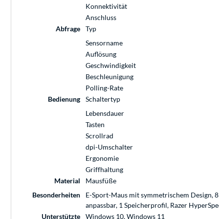
Konnektivität
Anschluss
Abfrage
Typ
Sensorname
Auflösung
Geschwindigkeit
Beschleunigung
Polling-Rate
Bedienung
Schaltertyp
Lebensdauer
Tasten
Scrollrad
dpi-Umschalter
Ergonomie
Griffhaltung
Material
Mausfüße
Besonderheiten
E-Sport-Maus mit symmetrischem Design, 8 p
anpassbar, 1 Speicherprofil, Razer HyperSpe
Unterstützte
Windows 10, Windows 11