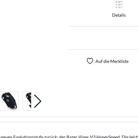
Details
Auf die Merkliste
er neuen Evolutionsstufe zurück: der Razer Viper V3 HyperSpeed. Die lei