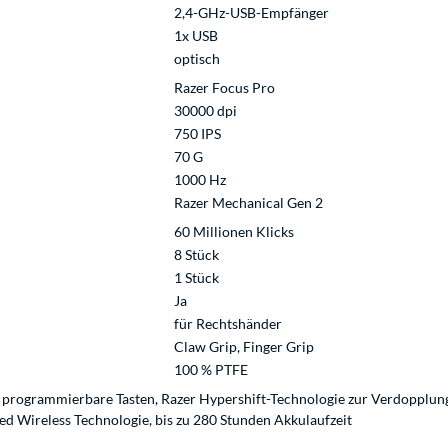
2,4-GHz-USB-Empfänger
1x USB
optisch
Razer Focus Pro
30000 dpi
750 IPS
70 G
1000 Hz
Razer Mechanical Gen 2
60 Millionen Klicks
8 Stück
1 Stück
Ja
für Rechtshänder
Claw Grip, Finger Grip
100 % PTFE
rogrammierbare Tasten, Razer Hypershift-Technologie zur Verdopplung de
ed Wireless Technologie, bis zu 280 Stunden Akkulaufzeit