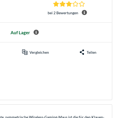
3.0 Sterne bei 2 Be
bei 2 Bewertungen
Auf Lager
Vergleichen
Teilen
chte, symmetrische Wireless-Gaming-Maus ist die für den Klauen-