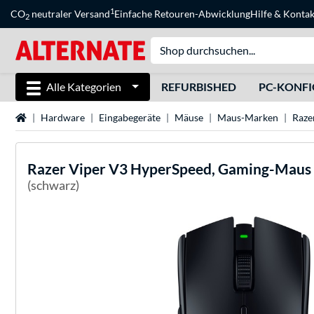
1
CO
neutraler Versand
Einfache Retouren-Abwicklung
Hilfe
&
Kontak
2
Alle Kategorien
REFURBISHED
PC-KONF
Startseite
Hardware
Eingabegeräte
Mäuse
Maus-Marken
Raze
Razer
Viper V3 HyperSpeed, Gaming-Maus
(schwarz)