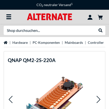
1
CO
neutraler Versand
2
Suche
Suche
Startseite
Hardware
PC-Komponenten
Mainboards
Controller
QNAP
QM2-2S-220A