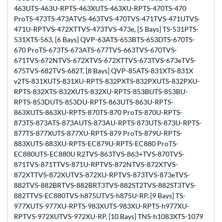
463UTS-463U-RPTS-463XUTS-463XU-RPTS-470TS-470
ProTS-473TS-473ATVS-463TVS-470TVS-471TVS-471UTVS-
471U-RPTVS-472XTTVS-473TVS-473e, [5 Bays] TS-531PTS-
531XTS-563, [6 Bays] QVP-63ATS-653BTS-653DTS-670TS-
670 ProTS-673TS-673ATS-677TVS-663TVS-670TVS-
671TVS-672NTVS-672XTVS-672XTTVS-673TVS-673eTVS-
675TVS-682TVS-682T, [8 Bays] QVP-85ATS-831XTS-831X
v2TS-831XUTS-831XU-RPTS-832PXTS-832PXUTS-832PXU-
RPTS-832XTS-832XUTS-832XU-RPTS-853BUTS-853BU-
RPTS-853DUTS-853DU-RPTS-863UTS-863U-RPTS-
863XUTS-863XU-RPTS-870TS-870 ProTS-870U-RPTS-
873TS-873ATS-873AUTS-873AU-RPTS-873UTS-873U-RPTS-
877TS-877XUTS-877XU-RPTS-879 ProTS-879U-RPTS-
883XUTS-883XU-RPTS-EC879U-RPTS-EC880 ProTS-
EC880UTS-EC880U R2TVS-863TVS-863+TVS-870TVS-
871TVS-871TTVS-871U-RPTVS-872NTVS-872XTVS-
872XTTVS-872XUTVS-872XU-RPTVS-873TVS-873eTVS-
882TVS-882BRTVS-882BRT3TVS-882ST2TVS-882ST3TVS-
882TTVS-EC880TVS-h875UTVS-h875U-RP, [9 Bays] TS-
977XUTS-977XU-RPTS-983XUTS-983XU-RPTS-h977XU-
RPTVS-972XUTVS-972XU-RP, [10 Bays] TNS-h1083XTS-1079