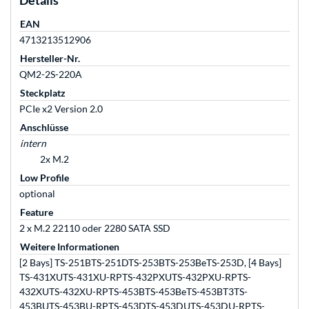
Details
EAN
4713213512906
Hersteller-Nr.
QM2-2S-220A
Steckplatz
PCIe x2 Version 2.0
Anschlüsse
intern
2x M.2
Low Profile
optional
Feature
2 x M.2 22110 oder 2280 SATA SSD
Weitere Informationen
[2 Bays] TS-251BTS-251DTS-253BTS-253BeTS-253D, [4 Bays]
TS-431XUTS-431XU-RPTS-432PXUTS-432PXU-RPTS-
432XUTS-432XU-RPTS-453BTS-453BeTS-453BT3TS-
453BUTS-453BU-RPTS-453DTS-453DUTS-453DU-RPTS-