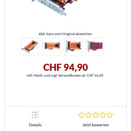
Abb. kann vom Original abweichen.
CHF 94,90
inkl. MwSt. und zzgl. Versandkosten ab
CHF 16,00
0.0 Stern
Jetzt bewerten
Details