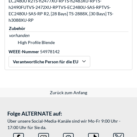
EC2480U R2TS-h2477XU-RPTS-h2483XU-RPTS-
h2490FUTVS-2472XU-RPTVS-EC2480U-SAS-RPTVS-
EC2480U-SAS-RP R2, [28 Bays] TS-2888X, [30 Bays] TS-
h3088XU-RP
Zubehör
vorhanden
High Profile Blende
WEEE-Nummer
54978142
Verantwortliche Person für die EU
Zurück zum Anfang
Folge ALTERNATE auf:
Über unsere Social-Media-Kanäle sind wir Mo-Fr 9:00 Uhr -
17:00 Uhr für Sie da.