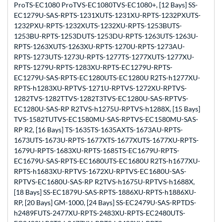
ProTS-EC1080 ProTVS-EC1080TVS-EC1080+, [12 Bays] SS-
EC1279U-SAS-RPTS-1231XUTS-1231XU-RPTS-1232PXUTS-
1232PXU-RPTS-1232XUTS-1232XU-RPTS-1253BUTS-
1253BU-RPTS-1253DUTS-1253DU-RPTS-1263UTS-1263U-
RPTS-1263XUTS-1263XU-RPTS-1270U-RPTS-1273AU-
RPTS-1273UTS-1273U-RPTS-1277TS-1277XUTS-1277XU-
RPTS-1279U-RPTS-1283XU-RPTS-EC1279U-RPTS-
EC1279U-SAS-RPTS-EC1280UTS-EC1280U R2TS-h1277XU-
RPTS-h1283XU-RPTVS-1271U-RPTVS-1272XU-RPTVS-
1282TVS-1282TTVS-1282T3TVS-EC1280U-SAS-RPTVS-
EC1280U-SAS-RP R2TVS-h1275U-RPTVS-h1288X, [15 Bays]
TVS-1582TUTVS-EC1580MU-SAS-RPTVS-EC1580MU-SAS-
RP R2, [16 Bays] TS-1635TS-1635AXTS-1673AU-RPTS-
1673UTS-1673U-RPTS-1677XTS-1677XUTS-1677XU-RPTS-
1679U-RPTS-1683XU-RPTS-1685TS-EC1679U-RPTS-
EC1679U-SAS-RPTS-EC1680UTS-EC1680U R2TS-h1677XU-
RPTS-h1683XU-RPTVS-1672XU-RPTVS-EC1680U-SAS-
RPTVS-EC1680U-SAS-RP R2TVS-h1675U-RPTVS-h1688X,
[18 Bays] SS-EC1879U-SAS-RPTS-1886XU-RPTS-h1886XU-
RP, [20 Bays] GM-1000, [24 Bays] SS-EC2479U-SAS-RPTDS-
h2489FUTS-2477XU-RPTS-2483XU-RPTS-EC2480UTS-