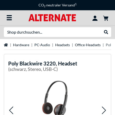
1
CO
neutraler Versand
2
Suche
Suche
Startseite
Hardware
PC-Audio
Headsets
Office-Headsets
Poly 
Poly
Blackwire 3220, Headset
(schwarz, Stereo, USB-C)