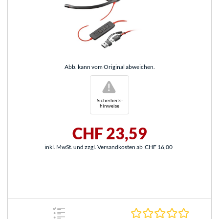
Abb. kann vom Original abweichen.
!
Sicherheits-
hinweise
CHF 23,59
inkl. MwSt. und zzgl. Versandkosten ab
CHF 16,00
0.0 Stern