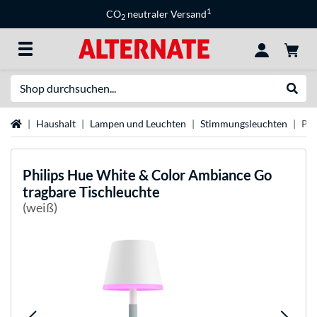
1
CO
neutraler Versand
2
Suche
Suche
Startseite
Haushalt
Lampen und Leuchten
Stimmungsleuchten
Phi
Philips Hue
White & Color Ambiance Go
tragbare Tischleuchte
(weiß)