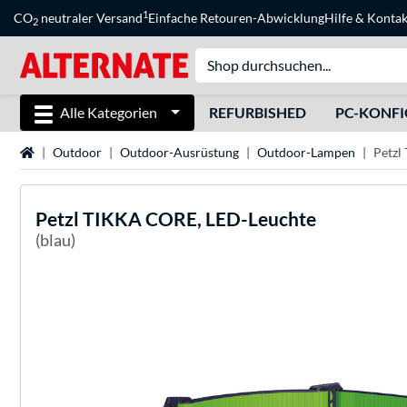
1
CO
neutraler Versand
Einfache Retouren-Abwicklung
Hilfe
&
Kontak
2
Alle Kategorien
REFURBISHED
PC-KONF
Startseite
Outdoor
Outdoor-Ausrüstung
Outdoor-Lampen
Petzl
Petzl
TIKKA CORE, LED-Leuchte
(blau)