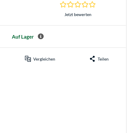
0.0 Sterne bei 0 Be
Jetzt bewerten
Auf Lager
Vergleichen
Teilen