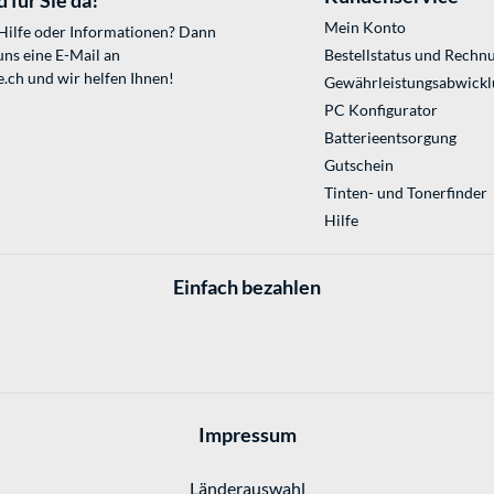
 für Sie da!
Mein Konto
 Hilfe oder Informationen? Dann
uns eine E-Mail an
Bestellstatus und Rechn
e.ch
und wir helfen Ihnen!
Gewährleistungsabwickl
PC Konfigurator
Batterieentsorgung
Gutschein
Tinten- und Tonerfinder
Hilfe
Einfach bezahlen
Impressum
Länderauswahl