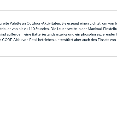
breite Palette an Outdoor-Aktivitäten. Sie erzeugt einen Lichtstrom von bi
tdauer von bis zu 110 Stunden. Die Leuchtweite in der Maximal-Einstellun
 sind außerdem eine Batteriestandsanzeige und ein phosphoreszierender R
CORE-Akku von Petzl betrieben, unterstützt aber auch den Einsatz von d